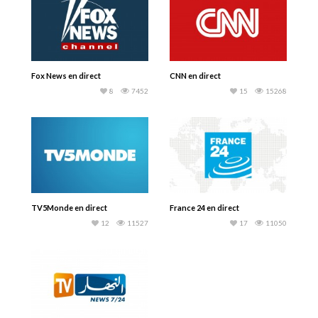
Fox News en direct
CNN en direct
8
7452
15
15268
TV5Monde en direct
France 24 en direct
12
11527
17
11050