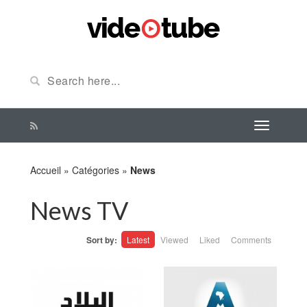
Accueil
»
Catégories
»
News
News TV
Sort by:
Latest
Viewed
Liked
Comments