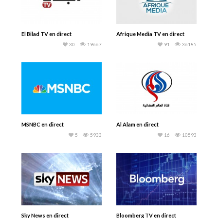
El Bilad TV en direct
Afrique Media TV en direct
30
19667
91
36185
MSNBC en direct
Al Alam en direct
5
5933
16
10593
Sky News en direct
Bloomberg TV en direct