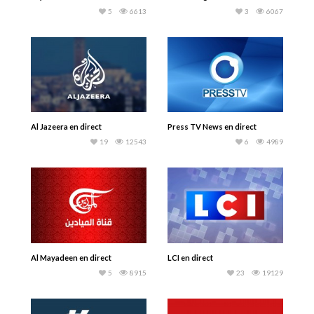
5
6613
3
6067
Al Jazeera en direct
Press TV News en direct
19
12543
6
4989
Al Mayadeen en direct
LCI en direct
5
8915
23
19129