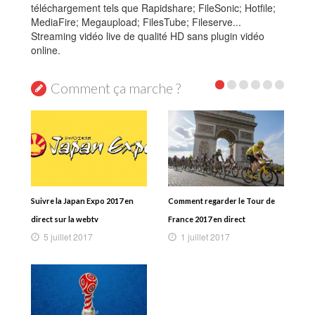
téléchargement tels que Rapidshare; FileSonic; Hotfile;
MediaFire; Megaupload; FilesTube; Fileserve...
Streaming vidéo live de qualité HD sans plugin vidéo
online.
Comment ça marche ?
Suivre la Japan Expo 2017 en
Comment regarder le Tour de
direct sur la webtv
France 2017 en direct
5 juillet 2017
1 juillet 2017