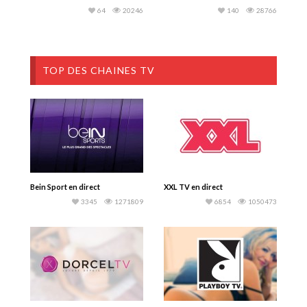
64
20246
140
28766
TOP DES CHAINES TV
Bein Sport en direct
XXL TV en direct
3345
1271809
6854
1050473