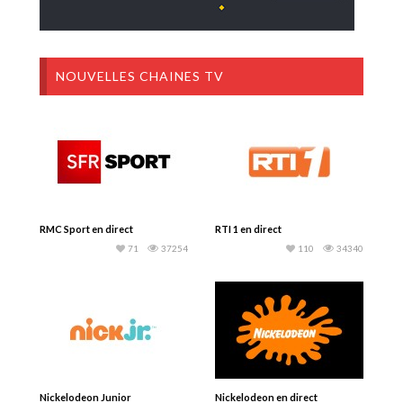
NOUVELLES CHAINES TV
RMC Sport en direct
RTI 1 en direct
71
37254
110
34340
Nickelodeon Junior
Nickelodeon en direct