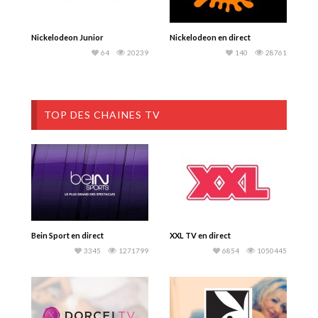
Nickelodeon Junior
Nickelodeon en direct
64
20239
140
28761
TOP DES CHAINES TV
Bein Sport en direct
XXL TV en direct
3345
1271799
6854
1050445