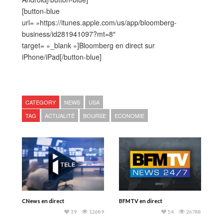
[button-blue
url= »https://itunes.apple.com/us/app/bloomberg-
business/id281941097?mt=8″
target= »_blank »]Bloomberg en direct sur
iPhone/iPad[/button-blue]
CATEGORY
NEWS
USA
TAG
ACTUALITÉ
BOURSE
ECONOMIE
CNews en direct
BFMTV en direct
39
12689
54
26788