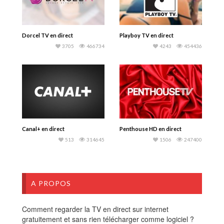
Dorcel TV en direct
Playboy TV en direct
3705
466734
4243
454436
Canal+ en direct
Penthouse HD en direct
513
314645
1506
247400
A PROPOS
Comment regarder la TV en direct sur internet
gratuitement et sans rien télécharger comme logiciel ?