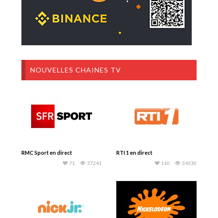
NOUVELLES CHAINES TV
RMC Sport en direct
RTI 1 en direct
71
37241
110
34330