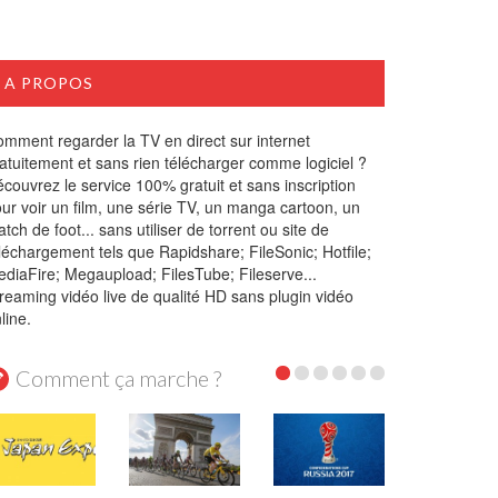
A PROPOS
mment regarder la TV en direct sur internet
atuitement et sans rien télécharger comme logiciel ?
couvrez le service 100% gratuit et sans inscription
ur voir un film, une série TV, un manga cartoon, un
tch de foot... sans utiliser de torrent ou site de
léchargement tels que Rapidshare; FileSonic; Hotfile;
diaFire; Megaupload; FilesTube; Fileserve...
reaming vidéo live de qualité HD sans plugin vidéo
line.
Comment ça marche ?