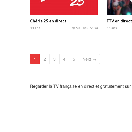
Chérie 25 en direct
FTV en direct
11 ans
93
36184
11 ans
1
2
3
4
5
Next →
Regarder la TV française en direct et gratuitement sur 