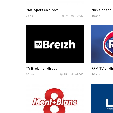
RMC Sport en direct
Nickelodeon 
9 ans
71
37237
10 ans
TV Breizh en direct
RFM TV en di
10 ans
291
69665
10 ans