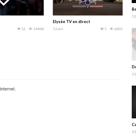
Be
11
Elysée TV en direct
12
14468
11 ans
5
6601
Do
11
internet.
Ca
11