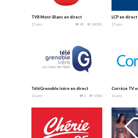
TV8 Mont-Blanc en direct
LCP en direct
11 ans
43
14581
11 ans
TéléGrenoble isère en direct
Corrèze TV e
11 ans
2
5586
11 ans