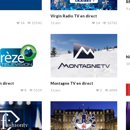
RM
9 
Virgin Radio TV en direct
14
12541
11 ans
14
13732
Ni
10
n direct
Montagne TV en direct
8
5519
11 ans
3
6096