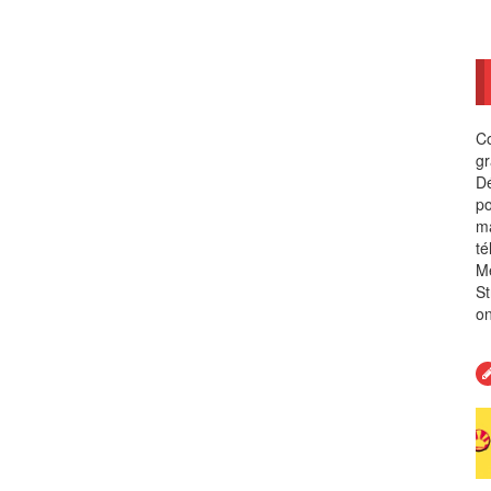
Co
gr
Dé
po
ma
té
Me
St
on