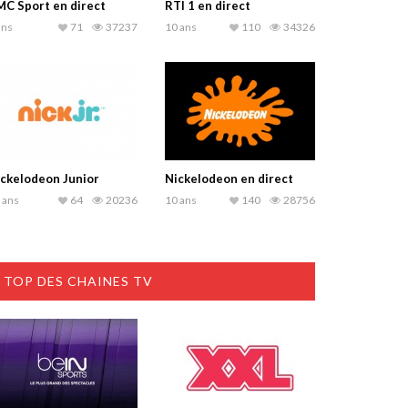
C Sport en direct
RTI 1 en direct
ans
71
37237
10 ans
110
34326
ckelodeon Junior
Nickelodeon en direct
 ans
64
20236
10 ans
140
28756
TOP DES CHAINES TV