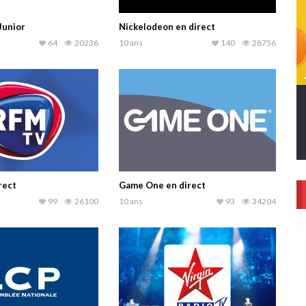
Junior
Nickelodeon en direct
64
20236
10 ans
140
28756
rect
Game One en direct
99
26100
10 ans
93
34204