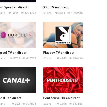
in Sport en direct
XXL TV en direct
 ans
3345
1271794
11 ans
6854
1050438
rcel TV en direct
Playboy TV en direct
 ans
3705
466712
11 ans
4243
454414
nal+ en direct
Penthouse HD en direct
 ans
513
314628
11 ans
1506
247385