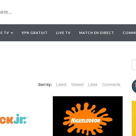
E TV
VPN GRATUIT
LIVE TV
MATCH EN DIRECT
COMME
Sort by:
Latest
Viewed
Liked
Comments