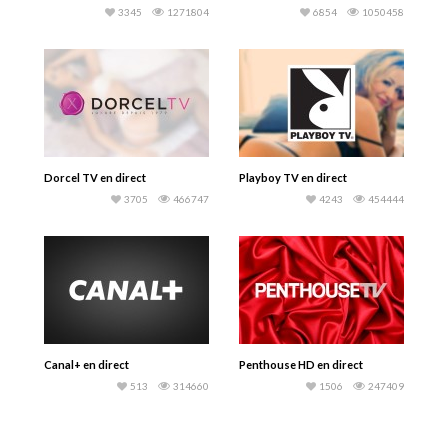
3345
1271804
6854
1050458
Dorcel TV en direct
Playboy TV en direct
3705
466747
4243
454444
Canal+ en direct
Penthouse HD en direct
513
314660
1506
247409