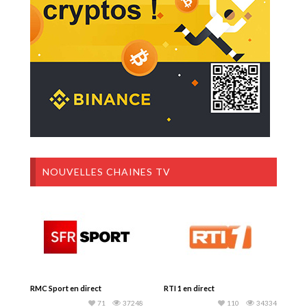
NOUVELLES CHAINES TV
RMC Sport en direct
RTI 1 en direct
71
37248
110
34334