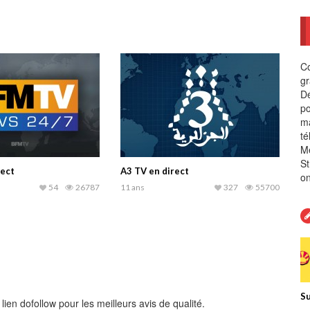
Co
gr
Dé
po
ma
té
Me
St
ect
A3 TV en direct
on
54
26787
11 ans
327
55700
Su
en dofollow pour les meilleurs avis de qualité.