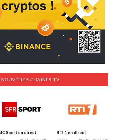
NOUVELLES CHAINES TV
C Sport en direct
RTI 1 en direct
ans
71
37240
10 ans
110
34329