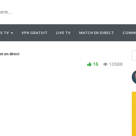
E TV
VPN GRATUIT
LIVE TV
MATCH EN DIRECT
COMME
am en direct
16
10588