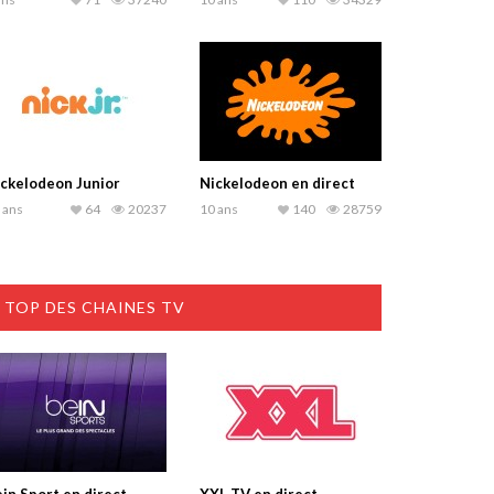
ckelodeon Junior
Nickelodeon en direct
 ans
64
20237
10 ans
140
28759
TOP DES CHAINES TV