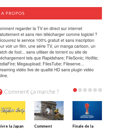
A PROPOS
mment regarder la TV en direct sur internet
atuitement et sans rien télécharger comme logiciel ?
couvrez le service 100% gratuit et sans inscription
ur voir un film, une série TV, un manga cartoon, un
tch de foot... sans utiliser de torrent ou site de
léchargement tels que Rapidshare; FileSonic; Hotfile;
diaFire; Megaupload; FilesTube; Fileserve...
reaming vidéo live de qualité HD sans plugin vidéo
line.
Comment ça marche ?
ivre la Japan
Comment
Finale de la