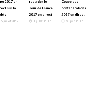
po 2017 en
regarder le
Coupe des
rect sur la
Tour de France
confédérations
ebtv
2017 en direct
2017 en direct
5 juillet 2017
1 juillet 2017
30 juin 2017