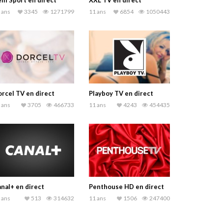
in Sport en direct
XXL TV en direct
 ans
3345
1271799
11 ans
6854
1050443
rcel TV en direct
Playboy TV en direct
 ans
3705
466733
11 ans
4243
454435
nal+ en direct
Penthouse HD en direct
 ans
513
314632
11 ans
1506
247400