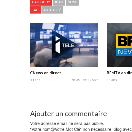
CATEGORY
IRAN
NEWS
TAG
ACTUALITÉ
CNews en direct
BFMTV en dir
11 ans
39
12689
11 ans
Ajouter un commentaire
Votre adresse email ne sera pas publié.
"Votre nom@Votre Mot Clé" non nécessaire, blog avec li