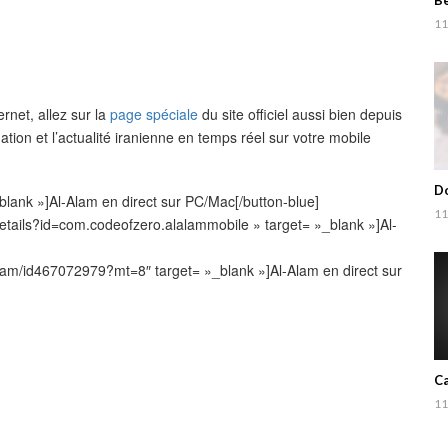
Be
11
rnet, allez sur la
page spéciale
du site officiel aussi bien depuis
ation et l’actualité iranienne en temps réel sur votre mobile
Do
»_blank »]Al-Alam en direct sur PC/Mac[/button-blue]
11
details?id=com.codeofzero.alalammobile » target= »_blank »]Al-
-alam/id467072979?mt=8″ target= »_blank »]Al-Alam en direct sur
Ca
11