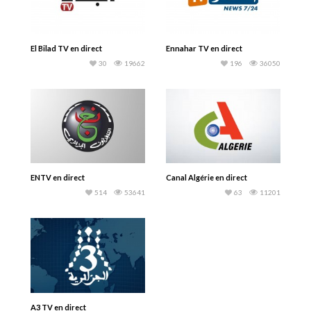
El Bilad TV en direct
Ennahar TV en direct
30
19662
196
36050
ENTV en direct
Canal Algérie en direct
514
53641
63
11201
A3 TV en direct