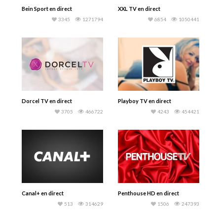
Bein Sport en direct
XXL TV en direct
3345
1271794
6854
1050441
Dorcel TV en direct
Playboy TV en direct
3705
466722
4243
454421
Canal+ en direct
Penthouse HD en direct
513
314629
1506
247393