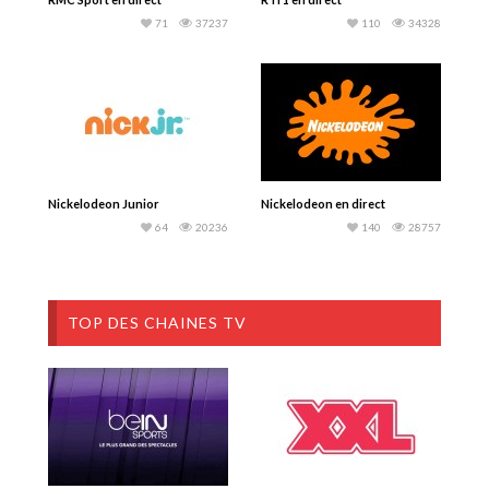
71
37237
110
34328
Nickelodeon Junior
Nickelodeon en direct
64
20236
140
28757
TOP DES CHAINES TV