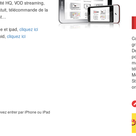
alité HQ, VOD streaming,
atuit, télécommande de la
st…
e et ipad,
cliquez ici
oid,
cliquez ici
Co
gr
Dé
po
ma
té
Me
St
on
 devez entrer par iPhone ou iPad