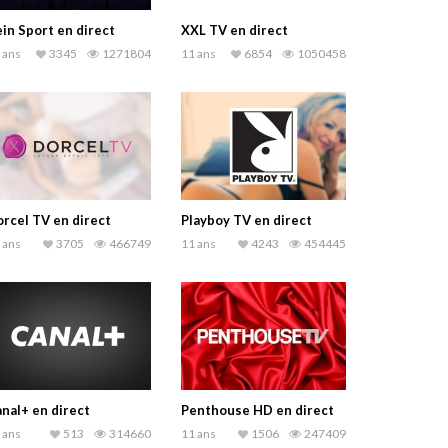
in Sport en direct
XXL TV en direct
 ans
3345
1271804
11 ans
6854
1050458
rcel TV en direct
Playboy TV en direct
 ans
3705
466749
11 ans
4243
454445
nal+ en direct
Penthouse HD en direct
 ans
513
314660
11 ans
1506
247409