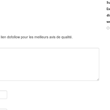
Su
Ex
di
w
en dofollow pour les meilleurs avis de qualité.