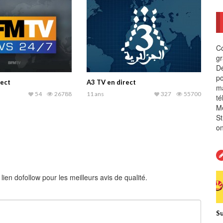
Co
gr
Dé
po
ect
A3 TV en direct
ma
54
26788
11 ans
327
55700
té
Me
St
on
en dofollow pour les meilleurs avis de qualité.
Su