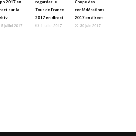
po 2017 en
regarder le
Coupe des
rect sur la
Tour de France
confédérations
ebtv
2017 en direct
2017 en direct
5 juillet 2017
1 juillet 2017
30 juin 2017