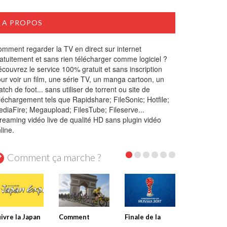
A PROPOS
mment regarder la TV en direct sur internet
atuitement et sans rien télécharger comme logiciel ?
couvrez le service 100% gratuit et sans inscription
ur voir un film, une série TV, un manga cartoon, un
tch de foot... sans utiliser de torrent ou site de
léchargement tels que Rapidshare; FileSonic; Hotfile;
diaFire; Megaupload; FilesTube; Fileserve...
reaming vidéo live de qualité HD sans plugin vidéo
line.
Comment ça marche ?
ivre la Japan
Comment
Finale de la