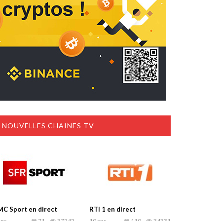
NOUVELLES CHAINES TV
C Sport en direct
RTI 1 en direct
ans
71
37242
10 ans
110
34331