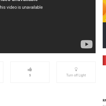
5
Turn off Light
RM
9 