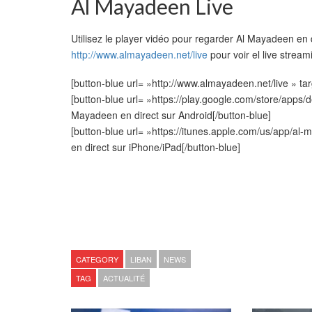
Al Mayadeen Live
Utilisez le player vidéo pour regarder Al Mayadeen en di
http://www.almayadeen.net/live
pour voir el live strea
[button-blue url= »http://www.almayadeen.net/live » t
[button-blue url= »https://play.google.com/store/apps
Mayadeen en direct sur Android[/button-blue]
[button-blue url= »https://itunes.apple.com/us/app/
en direct sur iPhone/iPad[/button-blue]
CATEGORY
LIBAN
NEWS
TAG
ACTUALITÉ