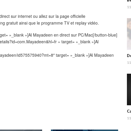
Be
11
rect sur internet ou allez sur la page officielle
ming gratuit ainsi que le programme TV et replay vidéo.
arget= »_blank »]Al Mayadeen en direct sur PC/Mac[/button-blue]
/details?id=com.Mayadeen&hl=fr » target= »_blank »]Al
al-mayadeen/id575575940?mt=8″ target= »_blank »]Al Mayadeen
Do
11
Ca
11