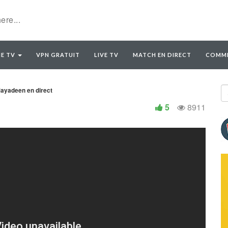
E TV
VPN GRATUIT
LIVE TV
MATCH EN DIRECT
COMME
Mayadeen en direct
5
8911