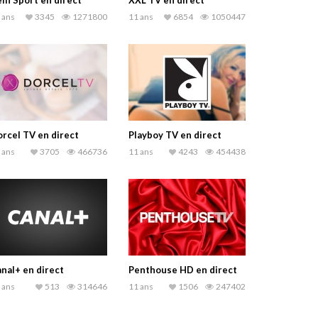
in Sport en direct
XXL TV en direct
 ans
3345
1271800
11 ans
6854
1050447
rcel TV en direct
Playboy TV en direct
 ans
3705
466736
11 ans
4243
454438
nal+ en direct
Penthouse HD en direct
 ans
513
314646
11 ans
1506
247402