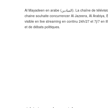
Al Mayadeen en arabe (الميادين). La chaîne de télévision arabe diffuse ses programmes par satellite et par internet. La
chaine souhaite concurrencer Al Jazeera, Al Arabiya,
visible en live streaming en continu 24h/27 et 7j/7 en i
et de débats politiques.