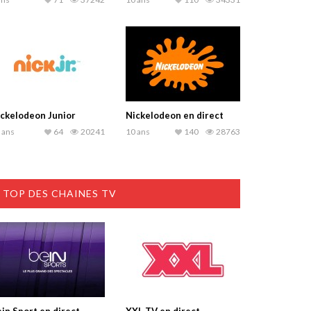
ckelodeon Junior
Nickelodeon en direct
 ans
64
20241
10 ans
140
28763
TOP DES CHAINES TV