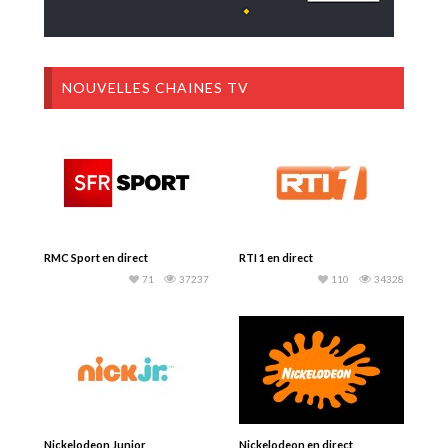
NOUVELLES CHAINES TV
RMC Sport en direct
RTI 1 en direct
71
37237
110
34328
Nickelodeon Junior
Nickelodeon en direct