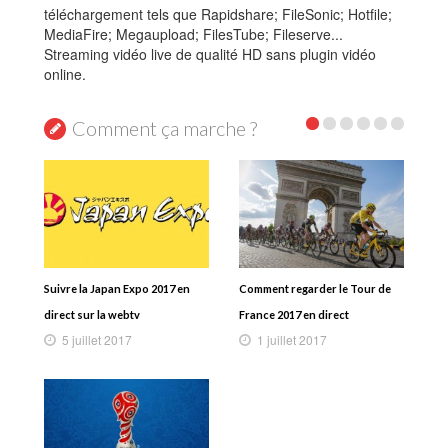
téléchargement tels que Rapidshare; FileSonic; Hotfile;
MediaFire; Megaupload; FilesTube; Fileserve...
Streaming vidéo live de qualité HD sans plugin vidéo
online.
Comment ça marche ?
Suivre la Japan Expo 2017 en
Comment regarder le Tour de
direct sur la webtv
France 2017 en direct
5 juillet 2017
1 juillet 2017