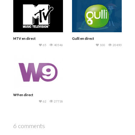
MTV en direct
Gulli en direct
65
40546
100
20493
W9 en direct
62
27718
6 comments