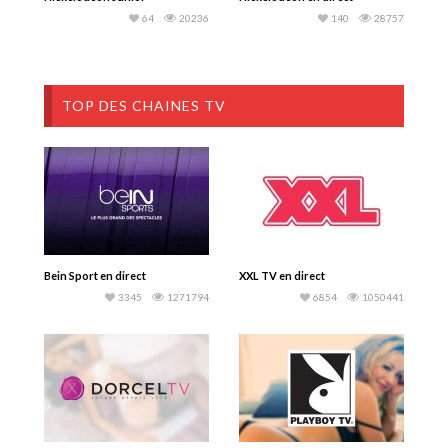
64
20236
140
28757
TOP DES CHAINES TV
Bein Sport en direct
XXL TV en direct
3345
1271794
6854
1050441