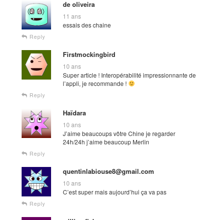
de oliveira
11 ans
essais des chaine
Reply
Firstmockingbird
10 ans
Super article ! Interopérabilité impressionnante de
l’appli, je recommande !
Reply
Haïdara
10 ans
J’aime beaucoups vôtre Chine je regarder
24h/24h j’aime beaucoup Merlin
Reply
quentinlabiouse8@gmail.com
10 ans
C’est super mais aujourd’hui ça va pas
Reply