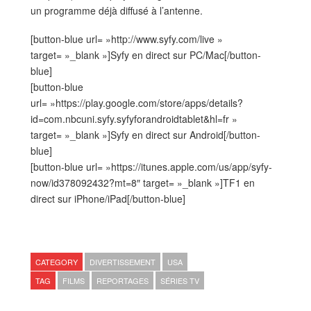
un programme déjà diffusé à l’antenne.
[button-blue url= »http://www.syfy.com/live »
target= »_blank »]Syfy en direct sur PC/Mac[/button-
blue]
[button-blue
url= »https://play.google.com/store/apps/details?
id=com.nbcuni.syfy.syfyforandroidtablet&hl=fr »
target= »_blank »]Syfy en direct sur Android[/button-
blue]
[button-blue url= »https://itunes.apple.com/us/app/syfy-
now/id378092432?mt=8″ target= »_blank »]TF1 en
direct sur iPhone/iPad[/button-blue]
CATEGORY
DIVERTISSEMENT
USA
TAG
FILMS
REPORTAGES
SÉRIES TV