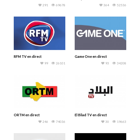
291
69678
364
52536
RFM TV en direct
Game One en direct
99
26101
93
34208
ORTM en direct
El Bilad TV en direct
246
74036
30
19663