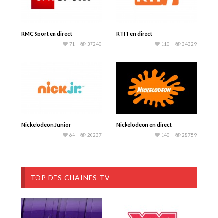
RMC Sport en direct
RTI 1 en direct
71
37240
110
34329
Nickelodeon Junior
Nickelodeon en direct
64
20237
140
28759
TOP DES CHAINES TV