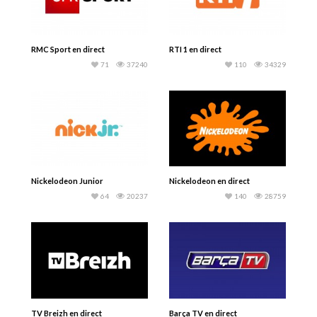
RMC Sport en direct
RTI 1 en direct
71
37240
110
34329
Nickelodeon Junior
Nickelodeon en direct
64
20237
140
28759
TV Breizh en direct
Barça TV en direct