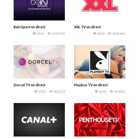
Bein Sport en direct
XXL TV en direct
3345
1271799
6854
1050442
Dorcel TV en direct
Playboy TV en direct
3705
466729
4243
454431