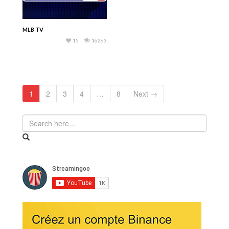
MLB TV
15
16263
1
2
3
4
…
8
Next →