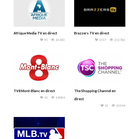
Afrique Media TV en direct
Brazzers TV en direct
91
36180
1537
232786
TV8 Mont-Blanc en direct
The Shopping Channel en
43
14584
direct
10
10549