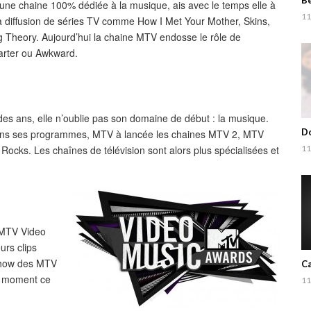
Be
 une chaine 100% dédiée à la musique, ais avec le temps elle à
11
a diffusion de séries TV comme How I Met Your Mother, Skins,
g Theory. Aujourd’hui la chaine MTV endosse le rôle de
Carter ou Awkward.
 des ans, elle n’oublie pas son domaine de début : la musique.
Do
té dans ses programmes, MTV à lancée les chaines MTV 2, MTV
cks. Les chaînes de télévision sont alors plus spécialisées et
11
 MTV Video
rs clips
 show des MTV
Ca
u moment ce
11