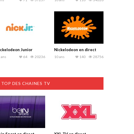
ckelodeon Junior
Nickelodeon en direct
 ans
64
20236
10 ans
140
28756
TOP DES CHAINES TV