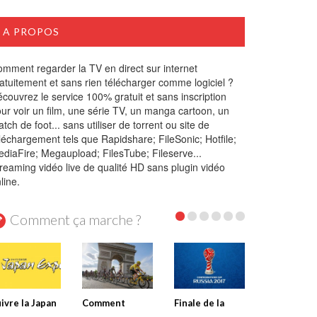
A PROPOS
mment regarder la TV en direct sur internet
atuitement et sans rien télécharger comme logiciel ?
couvrez le service 100% gratuit et sans inscription
ur voir un film, une série TV, un manga cartoon, un
tch de foot... sans utiliser de torrent ou site de
léchargement tels que Rapidshare; FileSonic; Hotfile;
diaFire; Megaupload; FilesTube; Fileserve...
reaming vidéo live de qualité HD sans plugin vidéo
line.
Comment ça marche ?
ivre la Japan
Comment
Finale de la