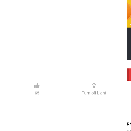
65
Turn off Light
RM
9 