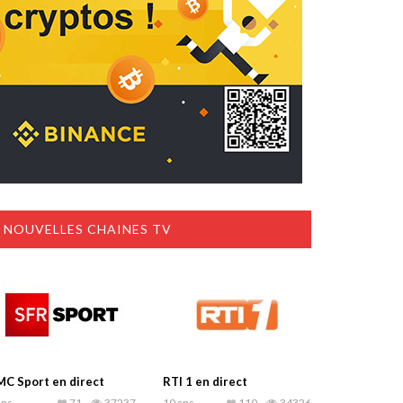
NOUVELLES CHAINES TV
C Sport en direct
RTI 1 en direct
ans
71
37237
10 ans
110
34326