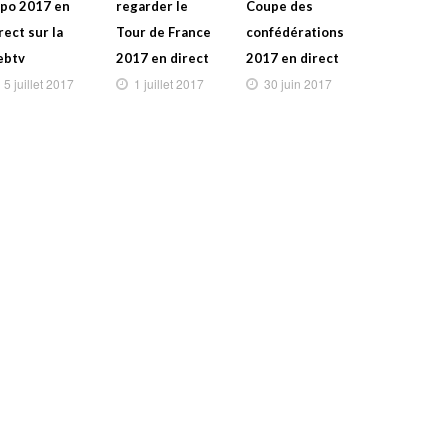
po 2017 en
regarder le
Coupe des
rect sur la
Tour de France
confédérations
ebtv
2017 en direct
2017 en direct
5 juillet 2017
1 juillet 2017
30 juin 2017