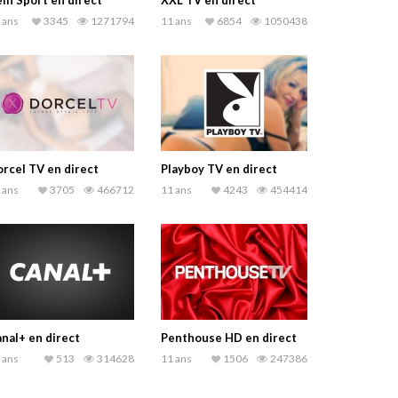
in Sport en direct
XXL TV en direct
 ans
3345
1271794
11 ans
6854
1050438
rcel TV en direct
Playboy TV en direct
 ans
3705
466712
11 ans
4243
454414
nal+ en direct
Penthouse HD en direct
 ans
513
314628
11 ans
1506
247386