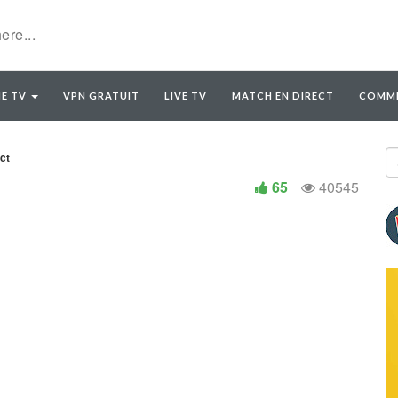
E TV
VPN GRATUIT
LIVE TV
MATCH EN DIRECT
COMME
ct
65
40545