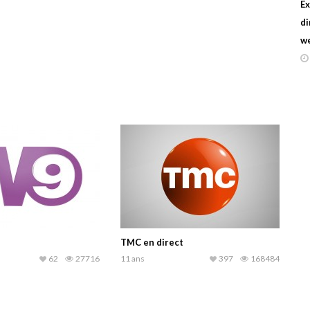
Ex
di
w
TMC en direct
62
27716
11 ans
397
168484