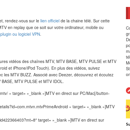
et, rendez-vous sur le
lien officiel
de la chaine télé. Sur cette
TV en replay que ce soit sur votre ordinateur, mobile ou
Co
gr
n
plugin ou logiciel VPN
.
Dé
po
ma
té
illeures vidéos des chaînes MTV, MTV BASE, MTV PULSE et MTV
Me
oid et iPhone/iPod Touch). En plus des vidéos, suivez
St
on
avec les MTV BUZZ. Associé avec Deezer, découvrez et écoutez
 MTV BASE, MTV PULSE et MTV IDOL.
-mtv/ » target= »_blank »]MTV en direct sur PC/Mac[/button-
s/details?id=com.mtvn.mtvPrimeAndroid » target= »_blank »]MTV
v/id422366403?mt=8″ target= »_blank »]MTV en direct sur
Su