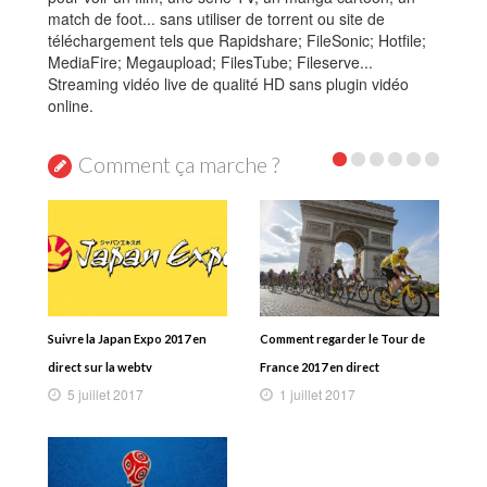
match de foot... sans utiliser de torrent ou site de
téléchargement tels que Rapidshare; FileSonic; Hotfile;
MediaFire; Megaupload; FilesTube; Fileserve...
Streaming vidéo live de qualité HD sans plugin vidéo
online.
Comment ça marche ?
Suivre la Japan Expo 2017 en
Comment regarder le Tour de
direct sur la webtv
France 2017 en direct
5 juillet 2017
1 juillet 2017