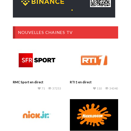
NOUVELLES CHAINES TV
RMC Sport en direct
RTI 1 en direct
71
37253
110
34340