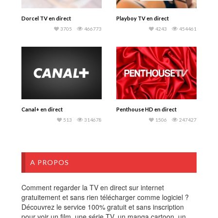
Dorcel TV en direct
Playboy TV en direct
3705
466773
4243
454461
Canal+ en direct
Penthouse HD en direct
513
314678
1506
247427
A PROPOS
Comment regarder la TV en direct sur internet
gratuitement et sans rien télécharger comme logiciel ?
Découvrez le service 100% gratuit et sans inscription
pour voir un film, une série TV, un manga cartoon, un