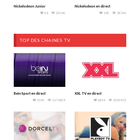
Nickelodeon Junior
Nickelodeon en direct
64
20246
140
28766
TOP DES CHAINES TV
Bein Sport en direct
XXL TV en direct
3345
1271809
6854
1050472