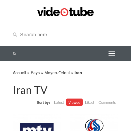
Accueil
»
Pays
»
Moyen-Orient
»
Iran
Iran TV
Sort by:
Latest
Viewed
Liked
Comments