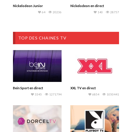
Nickelodeon Junior
Nickelodeon en direct
64
20236
140
28757
TOP DES CHAINES TV
Bein Sport en direct
XXL TV en direct
3345
1271794
6854
1050441