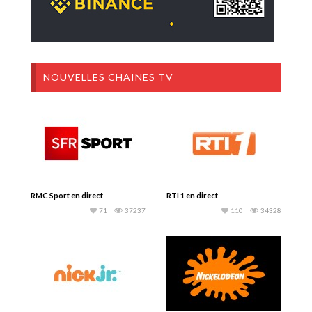
NOUVELLES CHAINES TV
RMC Sport en direct
RTI 1 en direct
71
37237
110
34328