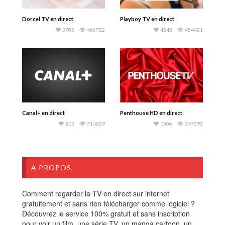
Dorcel TV en direct
Playboy TV en direct
3705
466722
4243
454421
Canal+ en direct
Penthouse HD en direct
513
314629
1506
247393
A PROPOS
Comment regarder la TV en direct sur internet
gratuitement et sans rien télécharger comme logiciel ?
Découvrez le service 100% gratuit et sans inscription
pour voir un film, une série TV, un manga cartoon, un