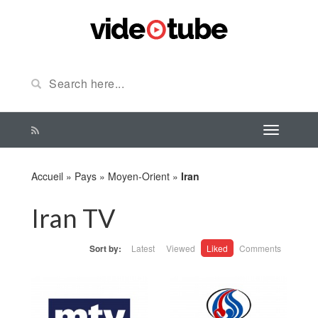
Accueil
»
Pays
»
Moyen-Orient
»
Iran
Iran TV
Sort by:
Latest
Viewed
Liked
Comments