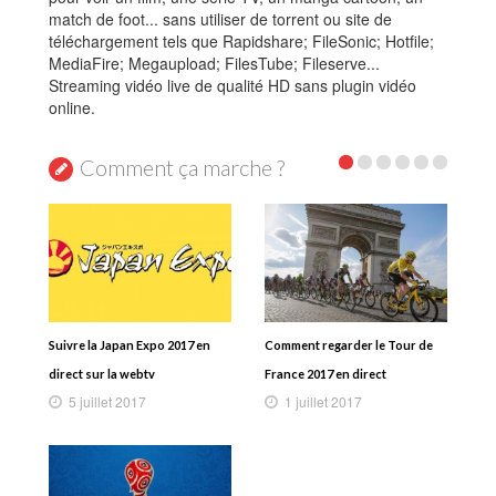
match de foot... sans utiliser de torrent ou site de
téléchargement tels que Rapidshare; FileSonic; Hotfile;
MediaFire; Megaupload; FilesTube; Fileserve...
Streaming vidéo live de qualité HD sans plugin vidéo
online.
Comment ça marche ?
Suivre la Japan Expo 2017 en
Comment regarder le Tour de
direct sur la webtv
France 2017 en direct
5 juillet 2017
1 juillet 2017