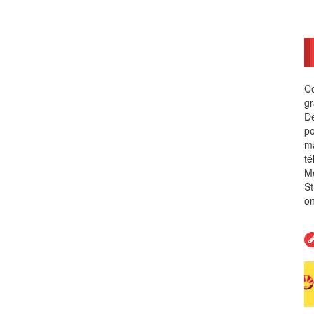
Co
gr
Dé
po
ma
té
Me
St
on