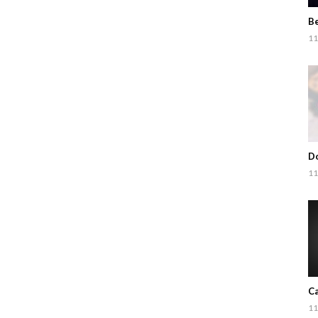
Be
11
Do
11
Ca
11