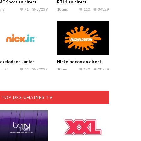
C Sport en direct
RTI 1 en direct
ans
71
37239
10 ans
110
34329
ckelodeon Junior
Nickelodeon en direct
 ans
64
20237
10 ans
140
28759
TOP DES CHAINES TV