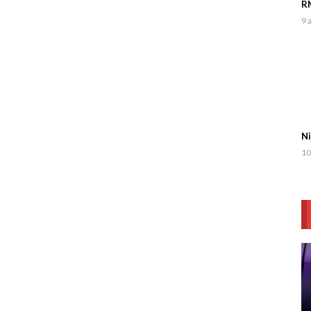
RM
9 
Ni
10