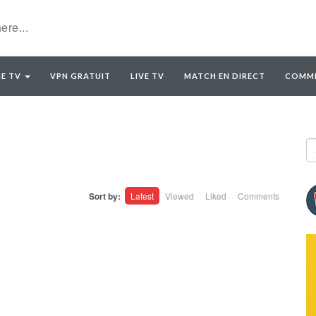
E TV
VPN GRATUIT
LIVE TV
MATCH EN DIRECT
COMME
Sort by:
Latest
Viewed
Liked
Comments