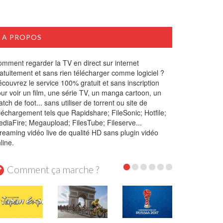
A PROPOS
mment regarder la TV en direct sur internet
atuitement et sans rien télécharger comme logiciel ?
couvrez le service 100% gratuit et sans inscription
ur voir un film, une série TV, un manga cartoon, un
tch de foot... sans utiliser de torrent ou site de
léchargement tels que Rapidshare; FileSonic; Hotfile;
diaFire; Megaupload; FilesTube; Fileserve...
reaming vidéo live de qualité HD sans plugin vidéo
line.
Comment ça marche ?