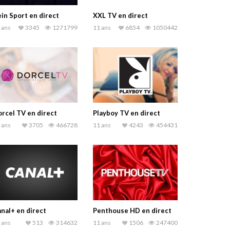
in Sport en direct
XXL TV en direct
 ans
3345
1271799
11 ans
6854
1050442
rcel TV en direct
Playboy TV en direct
 ans
3705
466728
11 ans
4243
454431
nal+ en direct
Penthouse HD en direct
 ans
513
314632
11 ans
1506
247400