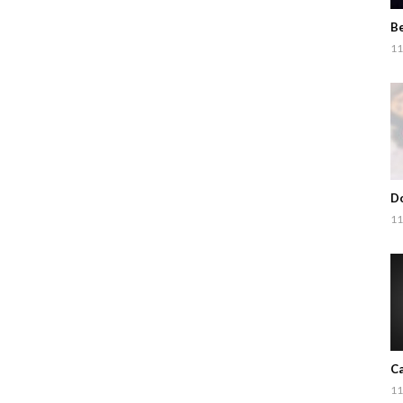
Be
11
Do
11
Ca
11