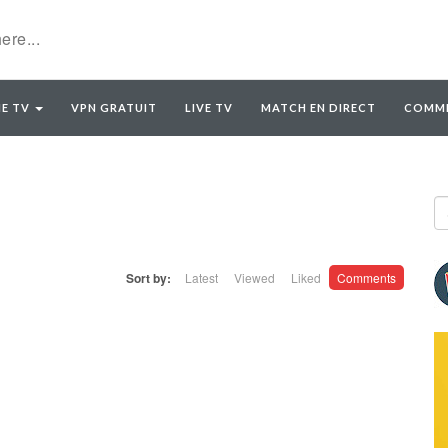
E TV
VPN GRATUIT
LIVE TV
MATCH EN DIRECT
COMME
Sort by:
Latest
Viewed
Liked
Comments