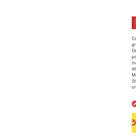
Co
gr
Dé
po
ma
té
Me
St
on