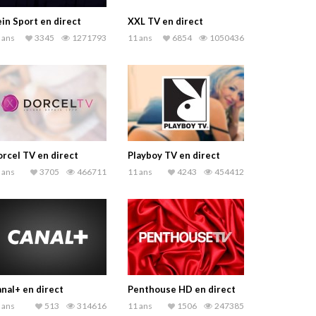
in Sport en direct
XXL TV en direct
 ans
3345
1271793
11 ans
6854
1050436
rcel TV en direct
Playboy TV en direct
 ans
3705
466711
11 ans
4243
454412
nal+ en direct
Penthouse HD en direct
 ans
513
314616
11 ans
1506
247385