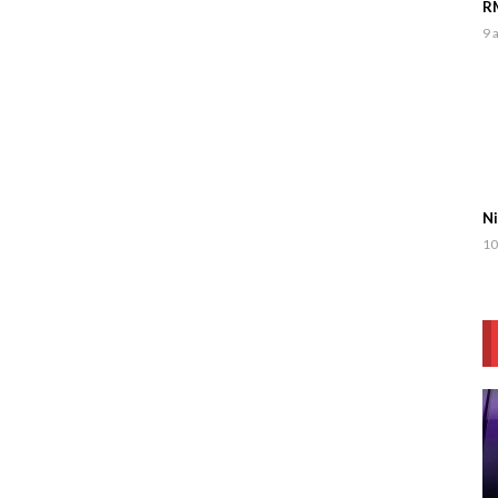
RM
9 
Ni
10