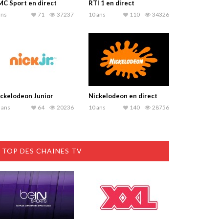
C Sport en direct
RTI 1 en direct
ans
71
37237
10 ans
110
34326
ckelodeon Junior
Nickelodeon en direct
 ans
64
20236
10 ans
140
28756
TOP DES CHAINES TV