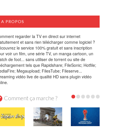
A PROPOS
mment regarder la TV en direct sur internet
atuitement et sans rien télécharger comme logiciel ?
couvrez le service 100% gratuit et sans inscription
ur voir un film, une série TV, un manga cartoon, un
tch de foot... sans utiliser de torrent ou site de
léchargement tels que Rapidshare; FileSonic; Hotfile;
diaFire; Megaupload; FilesTube; Fileserve...
reaming vidéo live de qualité HD sans plugin vidéo
line.
Comment ça marche ?