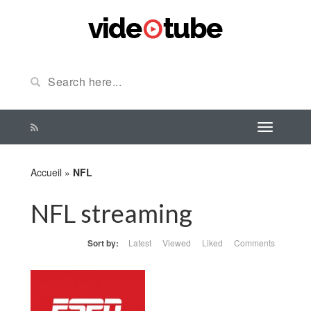
Accueil
»
NFL
NFL streaming
Sort by:
Latest
Viewed
Liked
Comments