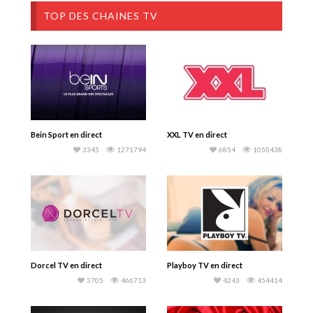
TOP DES CHAINES TV
Bein Sport en direct
XXL TV en direct
3345
1271794
6854
1050438
Dorcel TV en direct
Playboy TV en direct
3705
466713
4243
454414