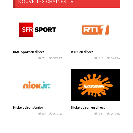
NOUVELLES CHAINES TV
RMC Sport en direct
RTI 1 en direct
71
37237
110
34326
Nickelodeon Junior
Nickelodeon en direct
64
20236
140
28756