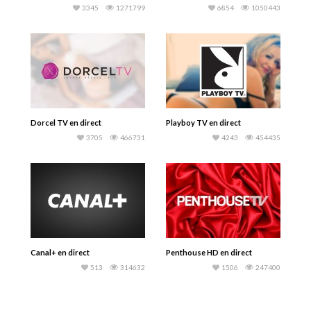
3345
1271799
6854
1050443
Dorcel TV en direct
Playboy TV en direct
3705
466731
4243
454435
Canal+ en direct
Penthouse HD en direct
513
314632
1506
247400