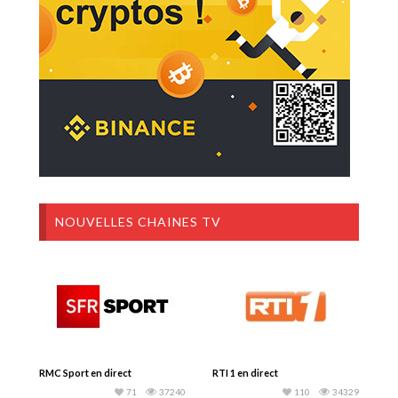
NOUVELLES CHAINES TV
RMC Sport en direct
RTI 1 en direct
71
37240
110
34329