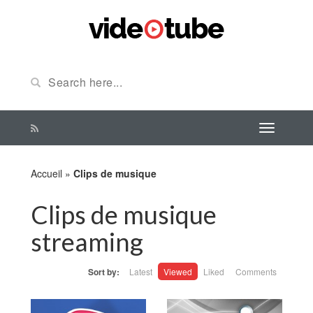
Accueil
»
Clips de musique
Clips de musique
streaming
Sort by:
Latest
Viewed
Liked
Comments