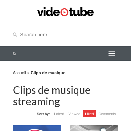
Accueil
»
Clips de musique
Clips de musique
streaming
Sort by:
Latest
Viewed
Liked
Comments