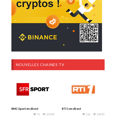
NOUVELLES CHAINES TV
RMC Sport en direct
RTI 1 en direct
71
37249
110
34335