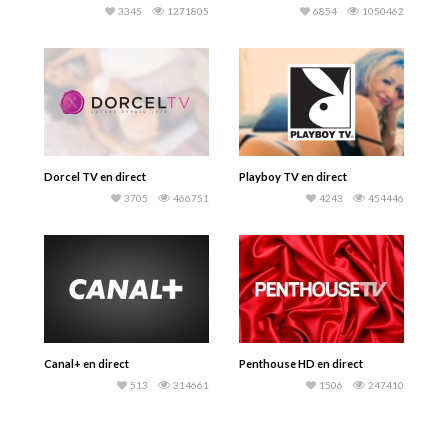
3345
1271805
6854
1050462
Dorcel TV en direct
Playboy TV en direct
3705
466751
4243
454446
Canal+ en direct
Penthouse HD en direct
513
314661
1506
247410