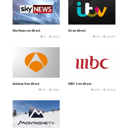
Sky News en direct
itv en direct
5
6607
23
16397
Antena 3 en direct
MBC 1 en direct
20
9906
229
43312