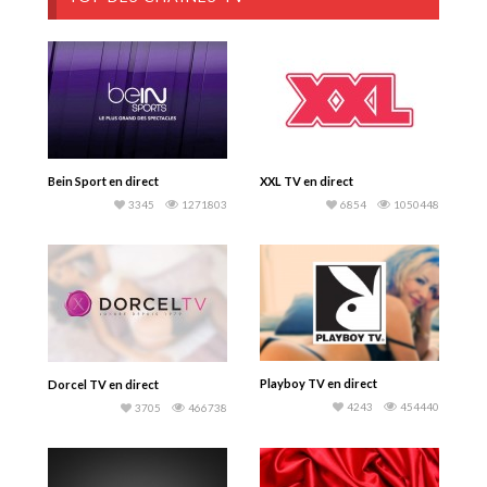
Bein Sport en direct
XXL TV en direct
3345
1271803
6854
1050448
Playboy TV en direct
Dorcel TV en direct
4243
454440
3705
466738