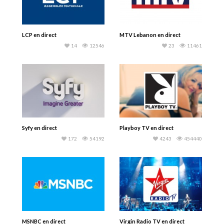
LCP en direct
MTV Lebanon en direct
14
12546
23
11461
Syfy en direct
Playboy TV en direct
172
54192
4243
454440
MSNBC en direct
Virgin Radio TV en direct