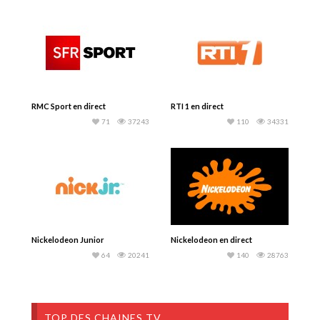
RMC Sport en direct
RTI 1 en direct
71
37243
110
34331
Nickelodeon Junior
Nickelodeon en direct
64
20241
140
28763
TOP DES CHAINES TV