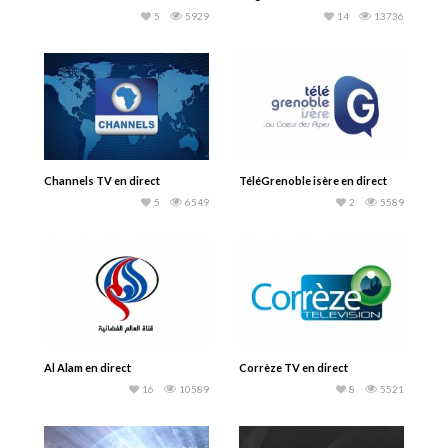
5
5929
14
13736
Channels TV en direct
TéléGrenoble isère en direct
5
6549
2
5589
Al Alam en direct
Corrèze TV en direct
16
10589
8
5521