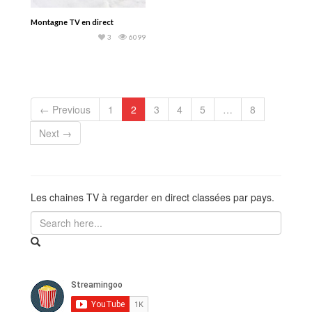
Montagne TV en direct
3
6099
← Previous
1
2
3
4
5
…
8
Next →
Les chaines TV à regarder en direct classées par pays.