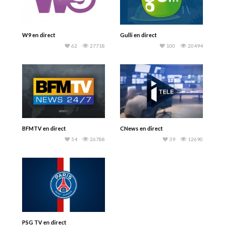
W9 en direct
Gulli en direct
62
27718
100
20494
BFMTV en direct
CNews en direct
54
26788
39
12690
PSG TV en direct