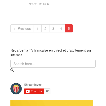
179
47612
← Previous
1
2
3
4
5
Regarder la TV française en direct et gratuitement sur
internet.