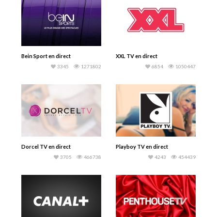
Bein Sport en direct
XXL TV en direct
3345
1271802
6854
1050447
Dorcel TV en direct
Playboy TV en direct
3705
466738
4243
454439