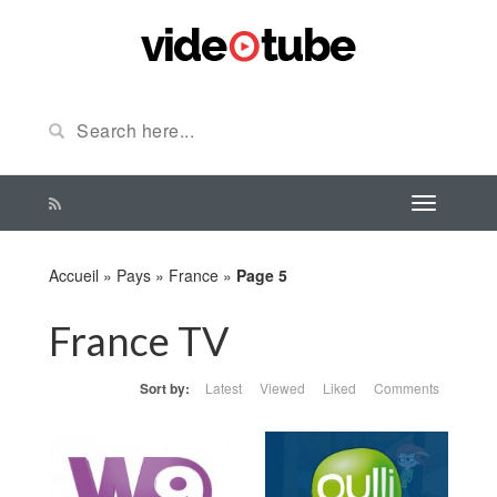
Accueil
»
Pays
»
France
»
Page 5
France TV
Sort by:
Latest
Viewed
Liked
Comments