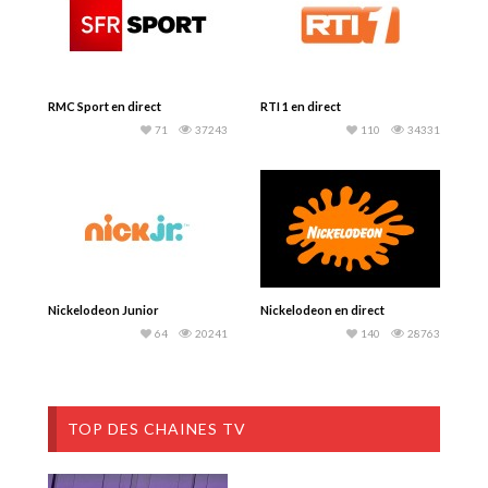
RMC Sport en direct
RTI 1 en direct
71
37243
110
34331
Nickelodeon Junior
Nickelodeon en direct
64
20241
140
28763
TOP DES CHAINES TV