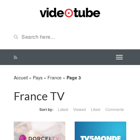
Accueil
»
Pays
»
France
»
Page 3
France TV
Sort by:
Latest
Viewed
Liked
Comments