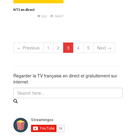
NT1 en direct
263
76027
← Previous
1
2
3
4
5
Next →
Regarder la TV française en direct et gratuitement sur
internet.