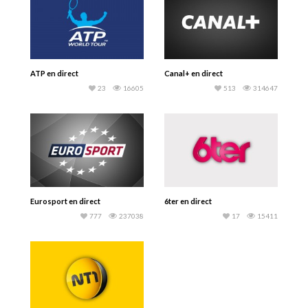
ATP en direct
Canal+ en direct
23
16605
513
314647
Eurosport en direct
6ter en direct
777
237038
17
15411