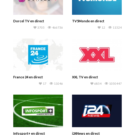
Dorcel TV en direct
TV5Monde en direct
3705
466736
12
11524
France 24 en direct
XXL TV en direct
17
11046
6854
1050447
Infosport+ en direct
i24News en direct