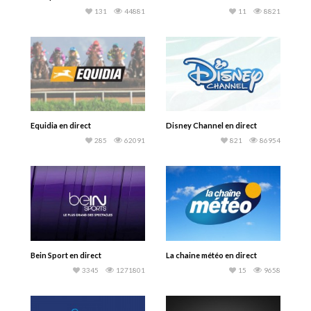
131
44881
11
8821
Equidia en direct
Disney Channel en direct
285
62091
821
86954
Bein Sport en direct
La chaine météo en direct
3345
1271801
15
9658