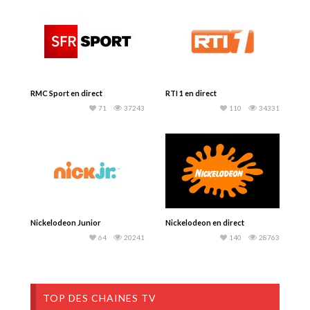
RMC Sport en direct
RTI 1 en direct
71
37243
110
34331
Nickelodeon Junior
Nickelodeon en direct
64
20241
140
28763
TOP DES CHAINES TV