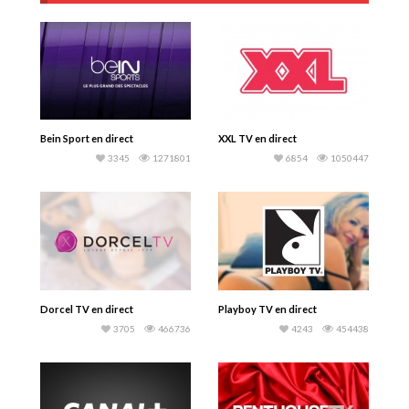
Bein Sport en direct
XXL TV en direct
3345
1271801
6854
1050447
Dorcel TV en direct
Playboy TV en direct
3705
466736
4243
454438