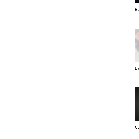
Be
11
Do
11
Ca
11