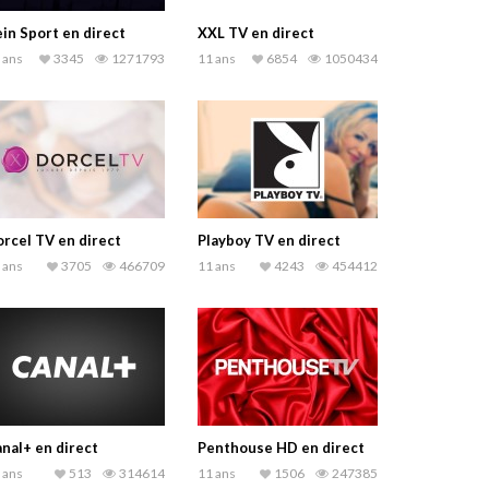
in Sport en direct
XXL TV en direct
 ans
3345
1271793
11 ans
6854
1050434
rcel TV en direct
Playboy TV en direct
 ans
3705
466709
11 ans
4243
454412
nal+ en direct
Penthouse HD en direct
 ans
513
314614
11 ans
1506
247385