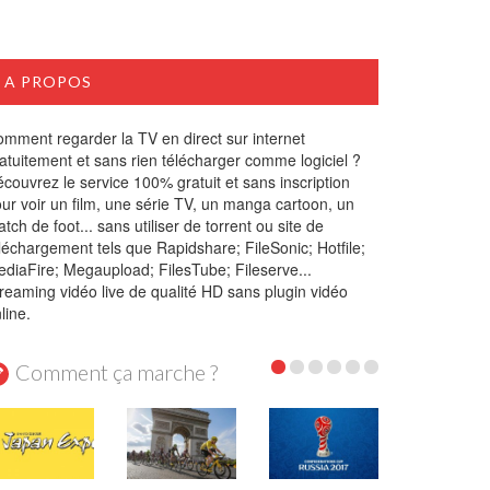
A PROPOS
mment regarder la TV en direct sur internet
atuitement et sans rien télécharger comme logiciel ?
couvrez le service 100% gratuit et sans inscription
ur voir un film, une série TV, un manga cartoon, un
tch de foot... sans utiliser de torrent ou site de
léchargement tels que Rapidshare; FileSonic; Hotfile;
diaFire; Megaupload; FilesTube; Fileserve...
reaming vidéo live de qualité HD sans plugin vidéo
line.
Comment ça marche ?