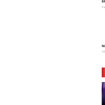
RM
9 
Ni
10