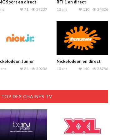
C Sport en direct
RTI 1 en direct
ans
71
37237
10 ans
110
34326
ckelodeon Junior
Nickelodeon en direct
 ans
64
20236
10 ans
140
28756
TOP DES CHAINES TV