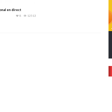
onal en direct
8
12513