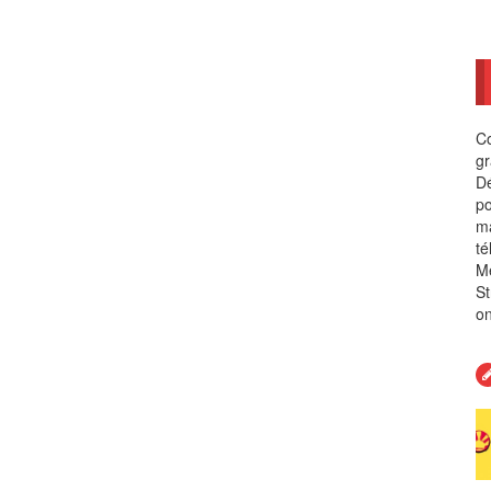
Co
gr
Dé
po
ma
té
Me
St
on