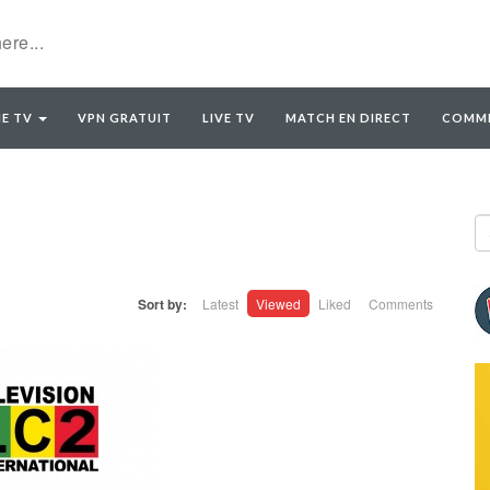
E TV
VPN GRATUIT
LIVE TV
MATCH EN DIRECT
COMME
Sort by:
Latest
Viewed
Liked
Comments