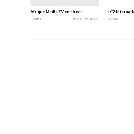
Afrique Media TV en direct
LC2 Internati
10 ans
91
36174
11 ans