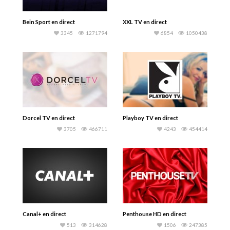
Bein Sport en direct
XXL TV en direct
3345
1271794
6854
1050438
Dorcel TV en direct
Playboy TV en direct
3705
466711
4243
454414
Canal+ en direct
Penthouse HD en direct
513
314628
1506
247385