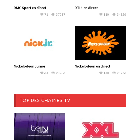
RMC Sport en direct
RTI 1 en direct
71
37237
110
34326
Nickelodeon Junior
Nickelodeon en direct
64
20236
140
28756
TOP DES CHAINES TV