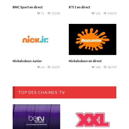
RMC Sport en direct
RTI 1 en direct
71
37238
110
34329
Nickelodeon Junior
Nickelodeon en direct
64
20237
140
28759
TOP DES CHAINES TV