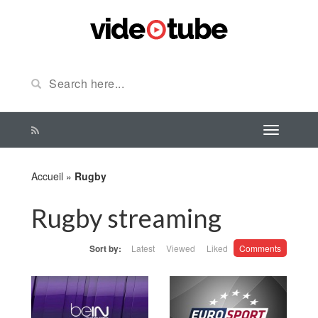
Accueil
»
Rugby
Rugby streaming
Sort by:
Latest
Viewed
Liked
Comments