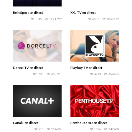
Bein Sport en direct
XXL TV en direct
3345
1271799
6854
1050442
Dorcel TV en direct
Playboy TV en direct
3705
466728
4243
454429
Canal+ en direct
Penthouse HD en direct
513
314632
1506
247400