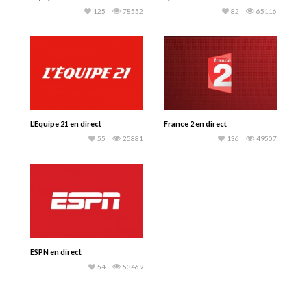
125
78552
82
65116
L’Equipe 21 en direct
France 2 en direct
55
25881
136
49507
ESPN en direct
54
53469