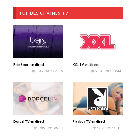
TOP DES CHAINES TV
Bein Sport en direct
XXL TV en direct
3345
1271794
6854
1050440
Dorcel TV en direct
Playboy TV en direct
3705
466719
4243
454418