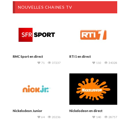
NOUVELLES CHAINES TV
RMC Sport en direct
RTI 1 en direct
71
37237
110
34328
Nickelodeon Junior
Nickelodeon en direct
64
20236
140
28757