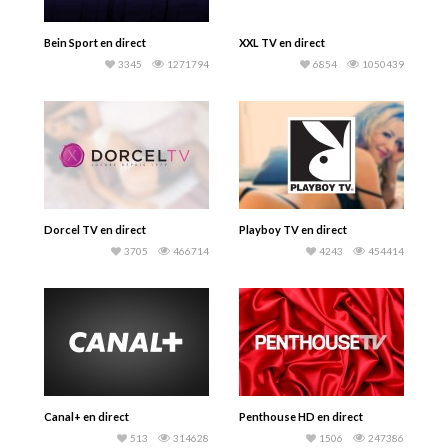
Bein Sport en direct
XXL TV en direct
3345
1271794
6854
1050439
Dorcel TV en direct
Playboy TV en direct
3705
466714
4243
454414
Canal+ en direct
Penthouse HD en direct
513
314628
1506
247386