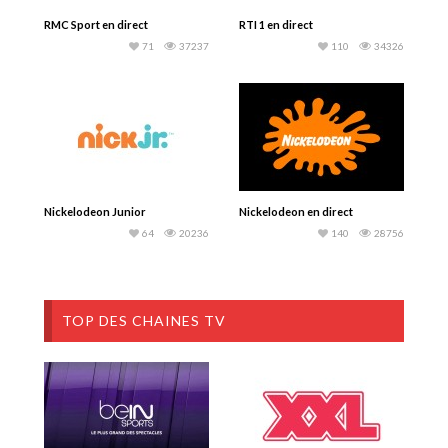
RMC Sport en direct
RTI 1 en direct
71
37237
110
34326
Nickelodeon Junior
Nickelodeon en direct
64
20236
140
28756
TOP DES CHAINES TV