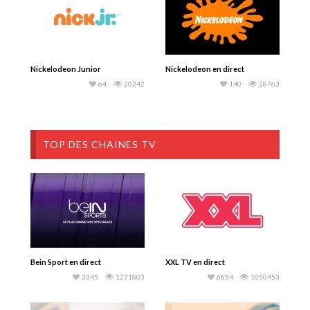
Nickelodeon Junior
Nickelodeon en direct
64
20242
140
28763
TOP DES CHAINES TV
Bein Sport en direct
XXL TV en direct
3345
1271803
6854
1050453