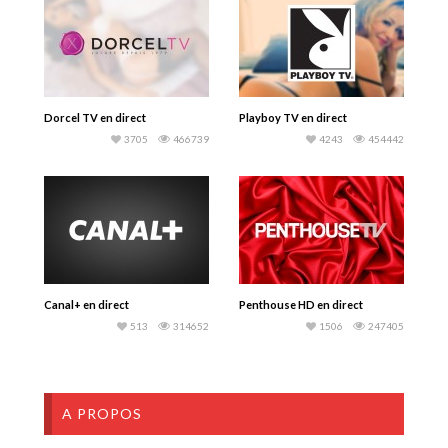
Dorcel TV en direct
Playboy TV en direct
3705
466739
4243
454442
Canal+ en direct
Penthouse HD en direct
513
314652
1506
247405
A PROPOS