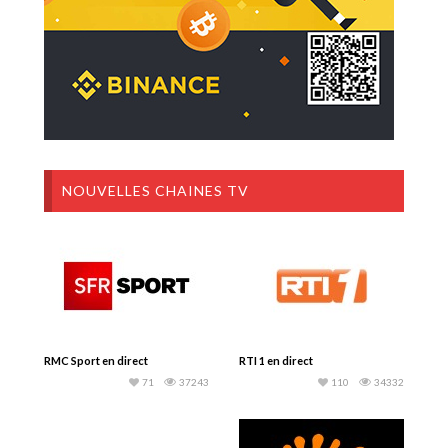
NOUVELLES CHAINES TV
RMC Sport en direct
RTI 1 en direct
71
37243
110
34332