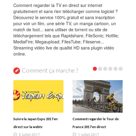
Comment regarder la TV en direct sur internet
gratuitement et sans rien télécharger comme logiciel ?
Découvrez le service 100% gratuit et sans inscription
pour voir un film, une série TV, un manga cartoon, un
match de foot... sans utiliser de torrent ou site de
téléchargement tels que Rapidshare; FileSonic; Hotfile;
MediaFire; Megaupload; FilesTube; Fileserve...
Streaming vidéo live de qualité HD sans plugin vidéo
online.
Comment ça marche ?
Suivre la Japan Expo 2017 en
Comment regarder le Tour de
direct sur la webtv
France 2017 en direct
5 juillet 2017
1 juillet 2017