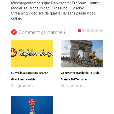
téléchargement tels que Rapidshare; FileSonic; Hotfile;
MediaFire; Megaupload; FilesTube; Fileserve...
Streaming vidéo live de qualité HD sans plugin vidéo
online.
Comment ça marche ?
Suivre la Japan Expo 2017 en
Comment regarder le Tour de
direct sur la webtv
France 2017 en direct
5 juillet 2017
1 juillet 2017