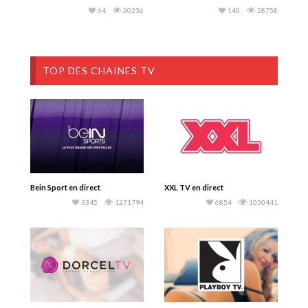
64
20236
140
28758
TOP DES CHAINES TV
Bein Sport en direct
XXL TV en direct
3345
1271794
6854
1050441