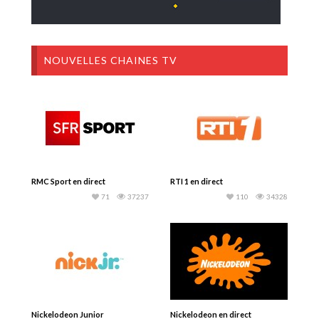
NOUVELLES CHAINES TV
RMC Sport en direct
RTI 1 en direct
71
37237
110
34328
Nickelodeon Junior
Nickelodeon en direct