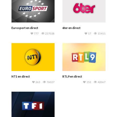
Eurosport en direct
6ter en direct
777
237038
17
15411
NT1 en direct
RTL9 en direct
263
76027
152
42067