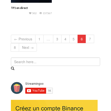
TF1 en direct
502
157367
← Previous
1
…
3
4
5
6
7
8
Next →