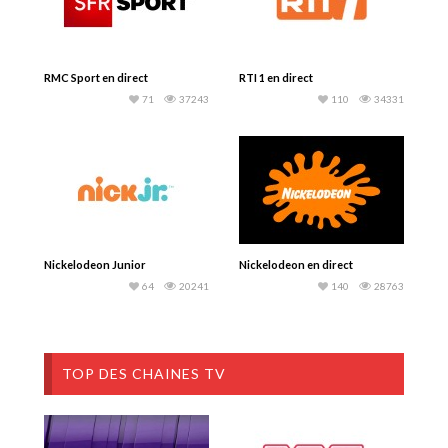
RMC Sport en direct
RTI 1 en direct
71
37243
110
34331
Nickelodeon Junior
Nickelodeon en direct
64
20241
140
28763
TOP DES CHAINES TV