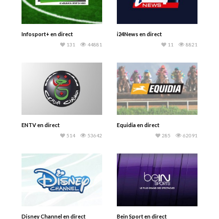
Infosport+ en direct
i24News en direct
131
44881
11
8821
ENTV en direct
Equidia en direct
514
53642
285
62091
Disney Channel en direct
Bein Sport en direct