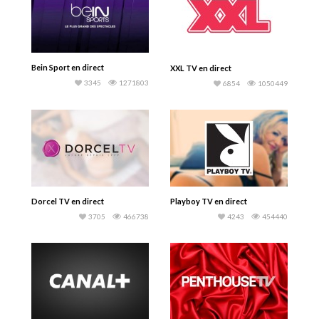
Bein Sport en direct
XXL TV en direct
3345
1271803
6854
1050449
Dorcel TV en direct
Playboy TV en direct
3705
466738
4243
454440