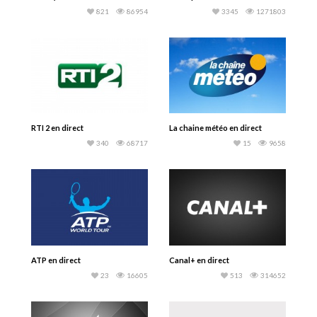
821
86954
3345
1271803
RTI 2 en direct
La chaine météo en direct
340
68717
15
9658
ATP en direct
Canal+ en direct
23
16605
513
314652