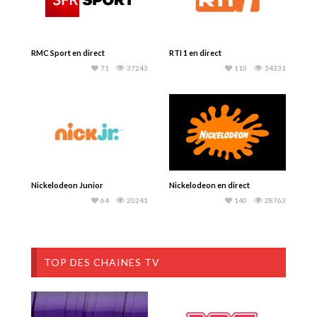
RMC Sport en direct
RTI 1 en direct
71
37243
110
34331
Nickelodeon Junior
Nickelodeon en direct
64
20241
140
28763
TOP DES CHAINES TV