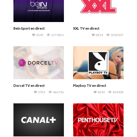
Bein Sport en direct
XXL TV en direct
3345
1271801
6854
1050447
Dorcel TV en direct
Playboy TV en direct
3705
466736
4243
454438