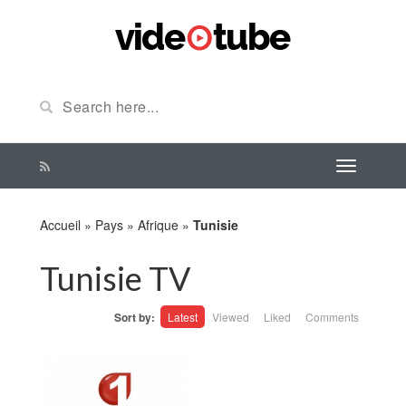
Accueil
»
Pays
»
Afrique
»
Tunisie
Tunisie TV
Sort by:
Latest
Viewed
Liked
Comments