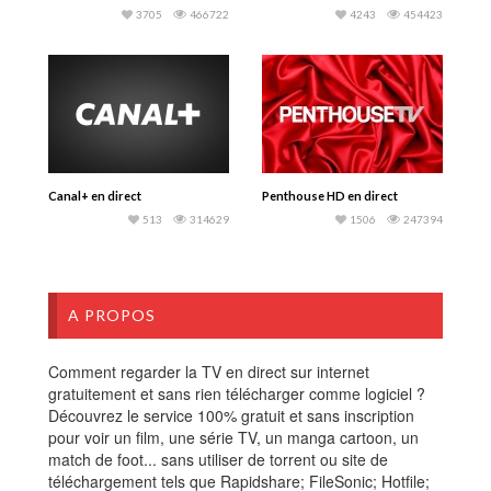
3705
466722
4243
454423
Canal+ en direct
Penthouse HD en direct
513
314629
1506
247394
A PROPOS
Comment regarder la TV en direct sur internet
gratuitement et sans rien télécharger comme logiciel ?
Découvrez le service 100% gratuit et sans inscription
pour voir un film, une série TV, un manga cartoon, un
match de foot... sans utiliser de torrent ou site de
téléchargement tels que Rapidshare; FileSonic; Hotfile;