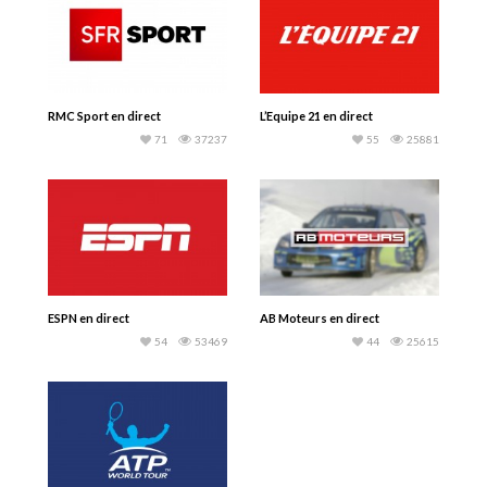
RMC Sport en direct
L’Equipe 21 en direct
71
37237
55
25881
ESPN en direct
AB Moteurs en direct
54
53469
44
25615