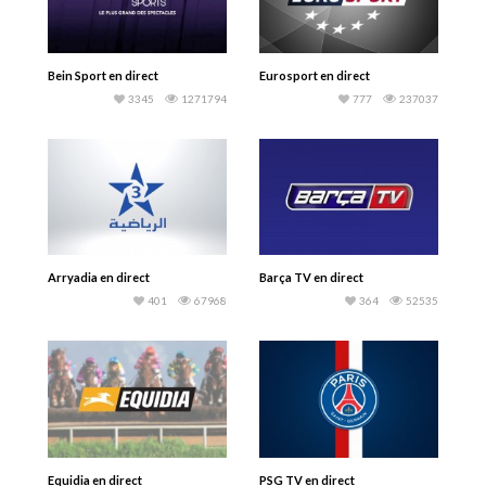
Bein Sport en direct
Eurosport en direct
3345
1271794
777
237037
Arryadia en direct
Barça TV en direct
401
67968
364
52535
Equidia en direct
PSG TV en direct