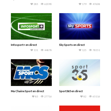
285
62090
179
47608
Infosport+ en direct
Sky Sports en direct
131
44878
125
78551
Ma Chaine Sport en direct
Sport365 en direct
83
27716
82
65116