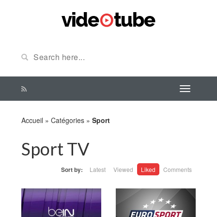
Accueil
»
Catégories
»
Sport
Sport TV
Sort by:
Latest
Viewed
Liked
Comments