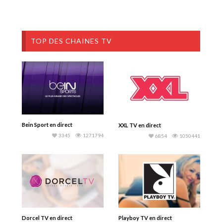
TOP DES CHAINES TV
Bein Sport en direct
XXL TV en direct
3345
1271794
6854
1050441
Dorcel TV en direct
Playboy TV en direct