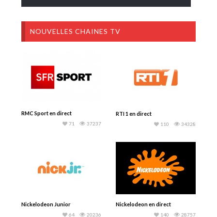
NOUVELLES CHAINES TV
RMC Sport en direct
RTI 1 en direct
71
37237
110
34328
Nickelodeon Junior
Nickelodeon en direct
64
20236
140
28757