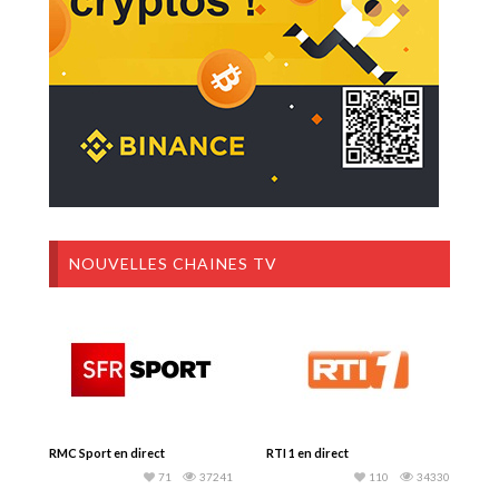
NOUVELLES CHAINES TV
RMC Sport en direct
RTI 1 en direct
71
37241
110
34330