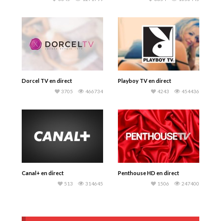
Dorcel TV en direct
Playboy TV en direct
3705
466734
4243
454436
Canal+ en direct
Penthouse HD en direct
513
314645
1506
247400