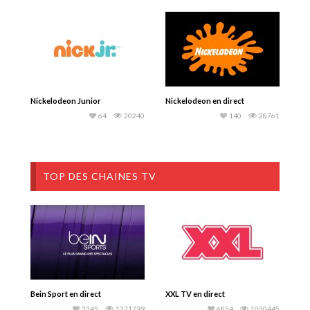
Nickelodeon Junior
Nickelodeon en direct
64
20240
140
28761
TOP DES CHAINES TV
Bein Sport en direct
XXL TV en direct
3345
1271799
6854
1050445