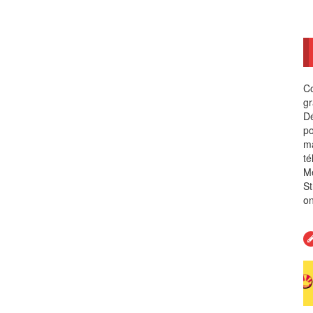
Co
gr
Dé
po
ma
té
Me
St
on