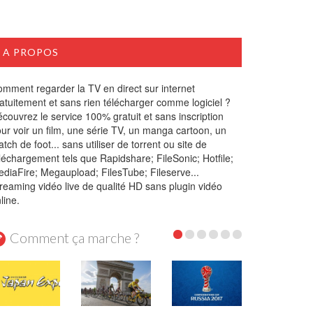
A PROPOS
mment regarder la TV en direct sur internet
atuitement et sans rien télécharger comme logiciel ?
couvrez le service 100% gratuit et sans inscription
ur voir un film, une série TV, un manga cartoon, un
tch de foot... sans utiliser de torrent ou site de
léchargement tels que Rapidshare; FileSonic; Hotfile;
diaFire; Megaupload; FilesTube; Fileserve...
reaming vidéo live de qualité HD sans plugin vidéo
line.
Comment ça marche ?