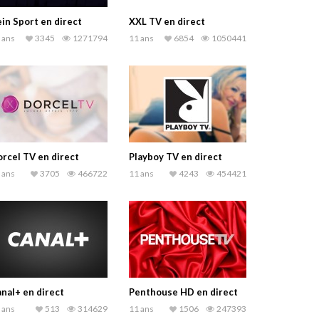
in Sport en direct
XXL TV en direct
 ans
3345
1271794
11 ans
6854
1050441
rcel TV en direct
Playboy TV en direct
 ans
3705
466722
11 ans
4243
454421
nal+ en direct
Penthouse HD en direct
 ans
513
314629
11 ans
1506
247393