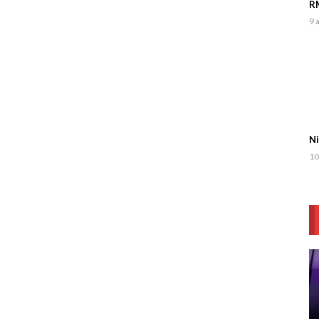
RM
9 
Ni
10