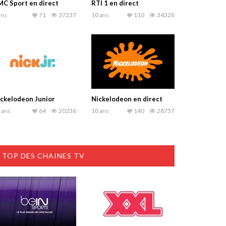
C Sport en direct
RTI 1 en direct
ans
71
37237
10 ans
110
34328
ckelodeon Junior
Nickelodeon en direct
 ans
64
20236
10 ans
140
28757
TOP DES CHAINES TV