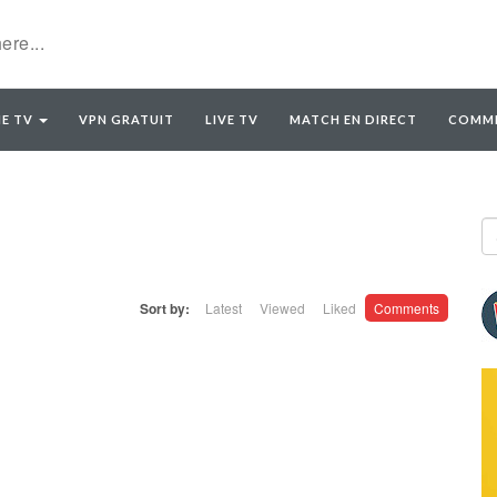
E TV
VPN GRATUIT
LIVE TV
MATCH EN DIRECT
COMME
Sort by:
Latest
Viewed
Liked
Comments