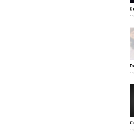
Be
11
Do
11
Ca
11