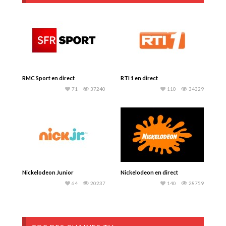
RMC Sport en direct
RTI 1 en direct
71
37240
110
34329
Nickelodeon Junior
Nickelodeon en direct
64
20237
140
28759