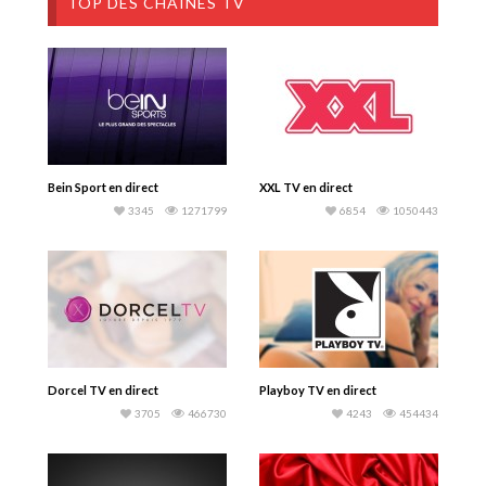
TOP DES CHAINES TV
Bein Sport en direct
XXL TV en direct
3345
1271799
6854
1050443
Dorcel TV en direct
Playboy TV en direct
3705
466730
4243
454434