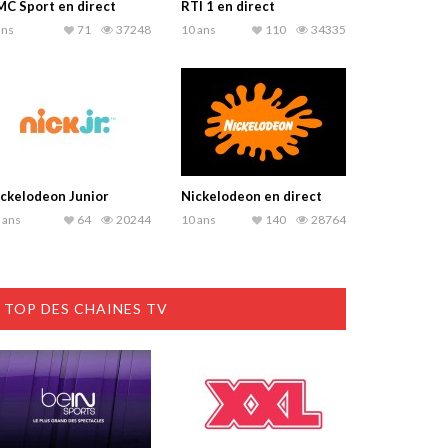
C Sport en direct
RTI 1 en direct
ans
71
37248
10 ans
110
34335
ckelodeon Junior
Nickelodeon en direct
 ans
64
20244
10 ans
140
28764
TOP DES CHAINES TV