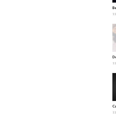
Be
11
Do
11
Ca
11