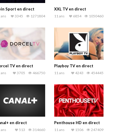
in Sport en direct
XXL TV en direct
 ans
3345
1271804
11 ans
6854
1050460
rcel TV en direct
Playboy TV en direct
 ans
3705
466750
11 ans
4243
454445
nal+ en direct
Penthouse HD en direct
 ans
513
314660
11 ans
1506
247409