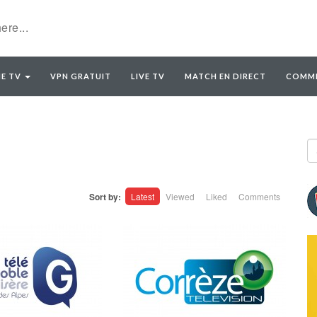
E TV
VPN GRATUIT
LIVE TV
MATCH EN DIRECT
COMME
Sort by:
Latest
Viewed
Liked
Comments