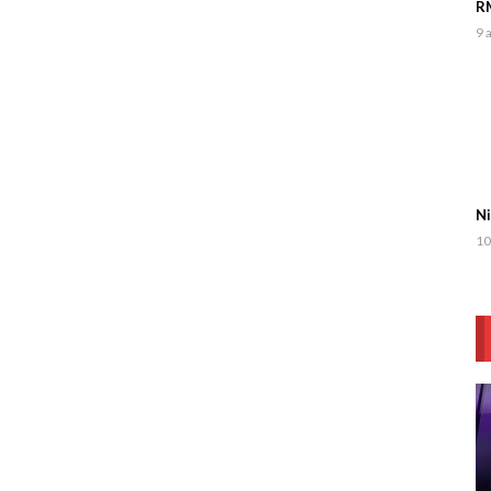
RM
9 
Ni
10