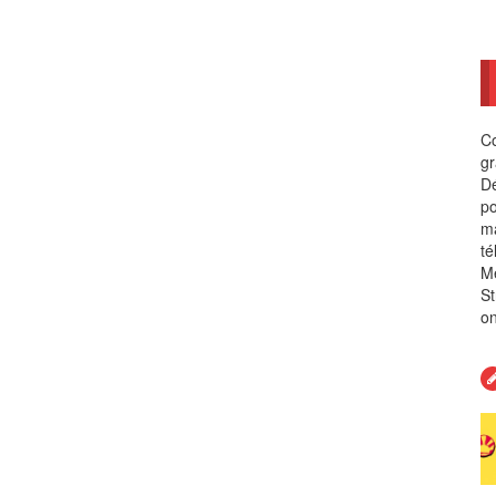
Co
gr
Dé
po
ma
té
Me
St
on