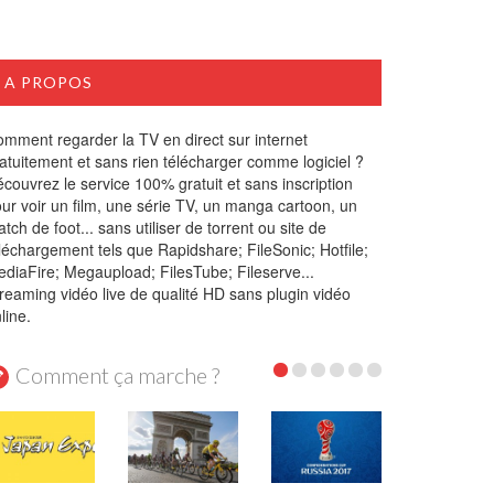
A PROPOS
mment regarder la TV en direct sur internet
atuitement et sans rien télécharger comme logiciel ?
couvrez le service 100% gratuit et sans inscription
ur voir un film, une série TV, un manga cartoon, un
tch de foot... sans utiliser de torrent ou site de
léchargement tels que Rapidshare; FileSonic; Hotfile;
diaFire; Megaupload; FilesTube; Fileserve...
reaming vidéo live de qualité HD sans plugin vidéo
line.
Comment ça marche ?