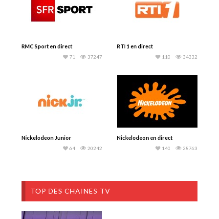
RMC Sport en direct
RTI 1 en direct
71
37247
110
34332
Nickelodeon Junior
Nickelodeon en direct
64
20242
140
28763
TOP DES CHAINES TV