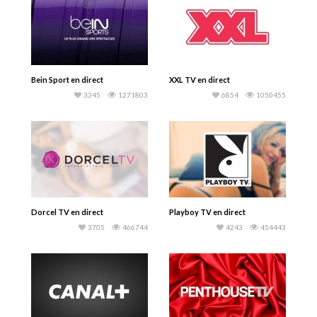
Bein Sport en direct
XXL TV en direct
3345
1271803
6854
1050455
Dorcel TV en direct
Playboy TV en direct
3705
466744
4243
454443