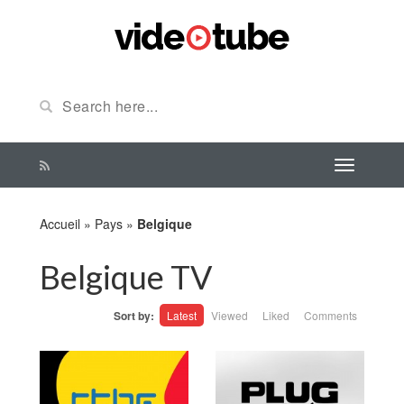
Accueil
»
Pays
»
Belgique
Belgique TV
Sort by:
Latest
Viewed
Liked
Comments