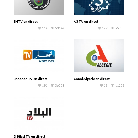
ENTV en direct
A3 TV en direct
514
53642
327
55700
Ennahar TV en direct
Canal Algérie en direct
196
36053
63
11203
El Bilad TV en direct