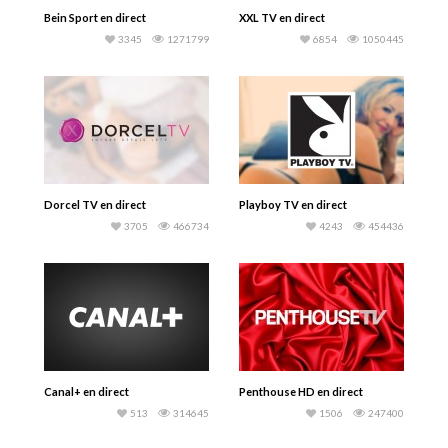
Bein Sport en direct
XXL TV en direct
3345
1271799
6854
1050445
Dorcel TV en direct
Playboy TV en direct
3705
466734
4243
454436
Canal+ en direct
Penthouse HD en direct
513
314645
1506
247400