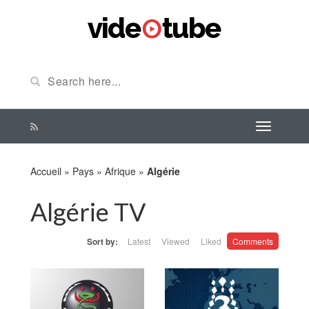
Accueil
»
Pays
»
Afrique
»
Algérie
Algérie TV
Sort by:
Latest
Viewed
Liked
Comments