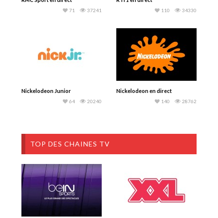
71
37241
110
34330
Nickelodeon Junior
Nickelodeon en direct
64
20240
140
28762
TOP DES CHAINES TV