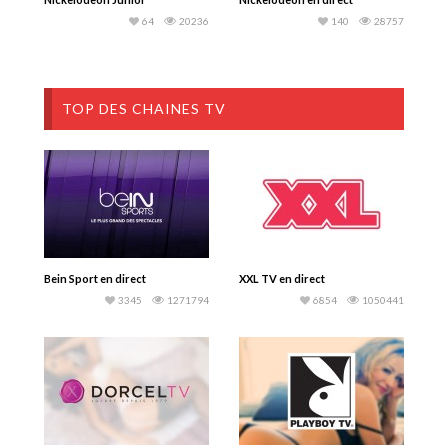
64
20236
140
28757
TOP DES CHAINES TV
Bein Sport en direct
XXL TV en direct
3345
1271794
6854
1050441