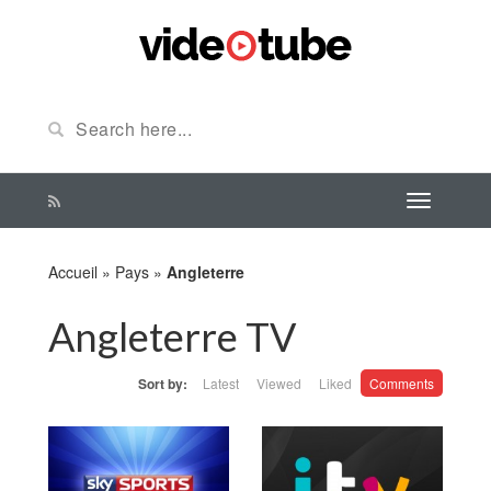
Accueil
»
Pays
»
Angleterre
Angleterre TV
Sort by:
Latest
Viewed
Liked
Comments