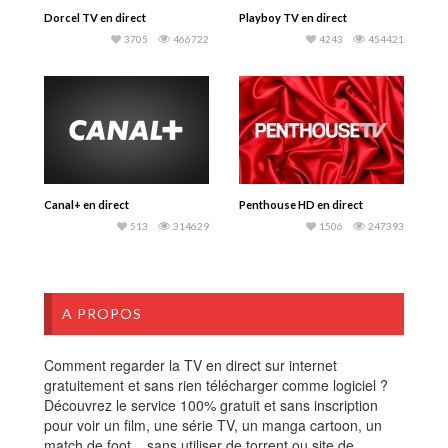
Dorcel TV en direct
Playboy TV en direct
3705
466722
4243
454421
Canal+ en direct
Penthouse HD en direct
513
314629
1506
247393
A PROPOS
Comment regarder la TV en direct sur internet
gratuitement et sans rien télécharger comme logiciel ?
Découvrez le service 100% gratuit et sans inscription
pour voir un film, une série TV, un manga cartoon, un
match de foot... sans utiliser de torrent ou site de