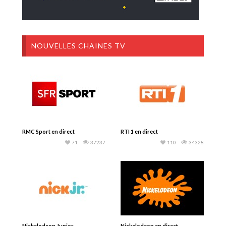
NOUVELLES CHAINES TV
RMC Sport en direct
RTI 1 en direct
71
37237
110
34328
Nickelodeon Junior
Nickelodeon en direct