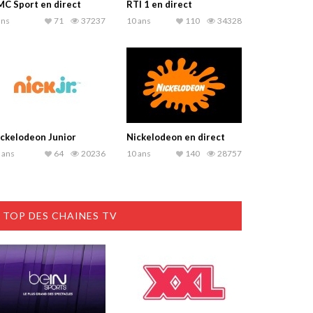
C Sport en direct
RTI 1 en direct
ans
71
37237
10 ans
110
34328
ckelodeon Junior
Nickelodeon en direct
 ans
64
20236
10 ans
140
28757
TOP DES CHAINES TV