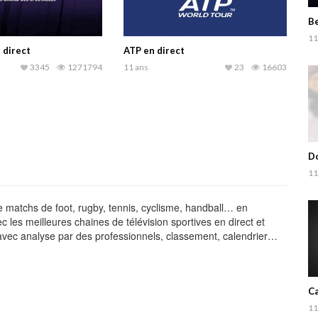
Be
11
 direct
ATP en direct
3345
1271794
11 ans
23
16603
Do
11
 de matchs de foot, rugby, tennis, cyclisme, handball… en
c les meilleures chaines de télévision sportives en direct et
ts avec analyse par des professionnels, classement, calendrier…
Ca
11