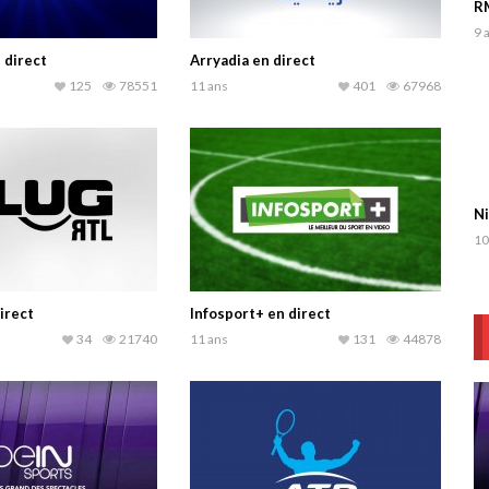
RM
9 
 direct
Arryadia en direct
125
78551
11 ans
401
67968
Ni
10
irect
Infosport+ en direct
34
21740
11 ans
131
44878