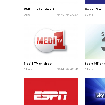
RMC Sport en direct
Barça TV en d
9 ans
71
37237
10 ans
Medi1 TV en direct
Sport365 en 
11 ans
44
20558
11 ans