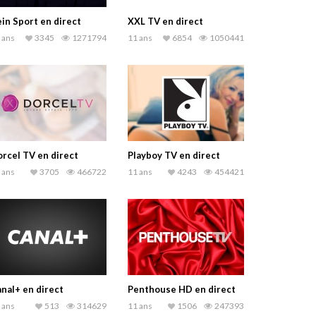
in Sport en direct
XXL TV en direct
 ans
3345
1271794
11 ans
6854
1050441
rcel TV en direct
Playboy TV en direct
 ans
3705
466722
11 ans
4243
454421
nal+ en direct
Penthouse HD en direct
 ans
513
314629
11 ans
1506
247393