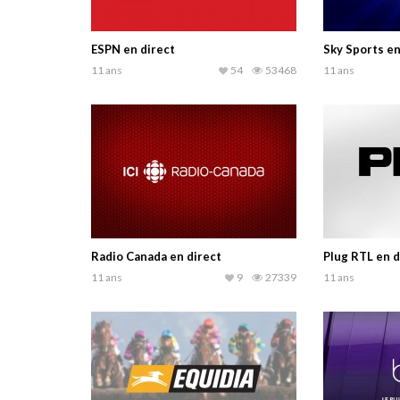
ESPN en direct
Sky Sports en
11 ans
54
53468
11 ans
Radio Canada en direct
Plug RTL en d
11 ans
9
27339
11 ans