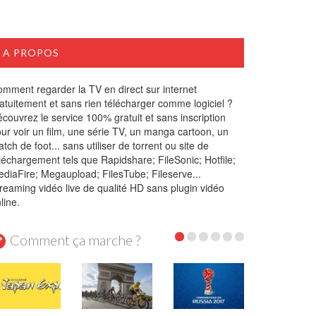
A PROPOS
mment regarder la TV en direct sur internet
atuitement et sans rien télécharger comme logiciel ?
couvrez le service 100% gratuit et sans inscription
ur voir un film, une série TV, un manga cartoon, un
tch de foot... sans utiliser de torrent ou site de
léchargement tels que Rapidshare; FileSonic; Hotfile;
diaFire; Megaupload; FilesTube; Fileserve...
reaming vidéo live de qualité HD sans plugin vidéo
line.
Comment ça marche ?