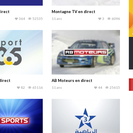
irect
Montagne TV en direct
364
52535
11 ans
3
6096
direct
AB Moteurs en direct
82
65116
11 ans
44
25615