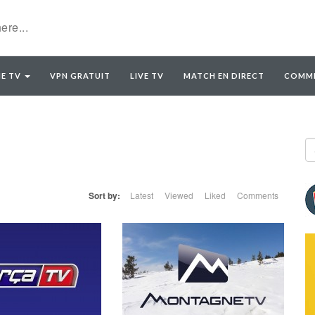
E TV
VPN GRATUIT
LIVE TV
MATCH EN DIRECT
COMME
Sort by:
Latest
Viewed
Liked
Comments