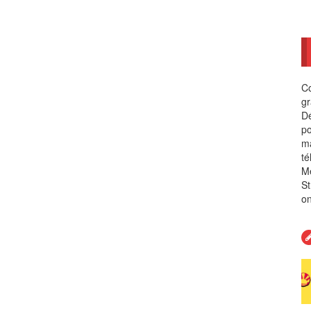
Co
gr
Dé
po
ma
té
Me
St
on