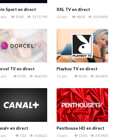
in Sport en direct
XXL TV en direct
 ans
3345
1271799
11 ans
6854
1050443
rcel TV en direct
Playboy TV en direct
 ans
3705
466733
11 ans
4243
454435
nal+ en direct
Penthouse HD en direct
 ans
513
314632
11 ans
1506
247400