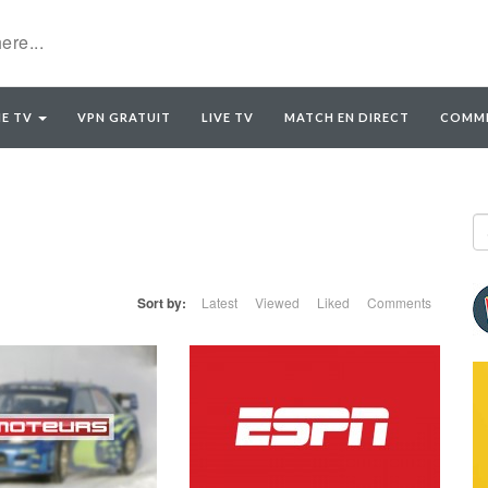
E TV
VPN GRATUIT
LIVE TV
MATCH EN DIRECT
COMME
Sort by:
Latest
Viewed
Liked
Comments