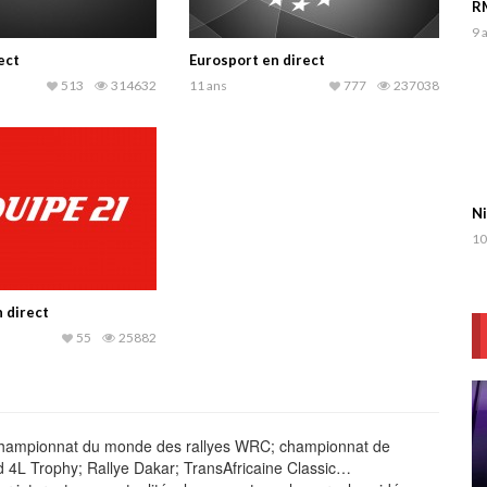
RM
9 
ect
Eurosport en direct
513
314632
11 ans
777
237038
Ni
10
n direct
55
25882
e Championnat du monde des rallyes WRC; championnat de
d 4L Trophy; Rallye Dakar; TransAfricaine Classic…