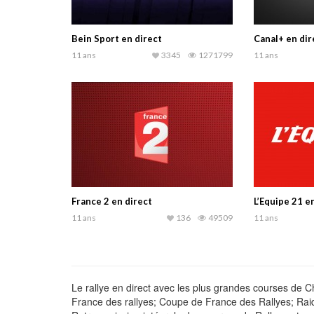
Bein Sport en direct
Canal+ en dir
11 ans
3345
1271799
11 ans
France 2 en direct
L’Equipe 21 e
11 ans
136
49509
11 ans
Le rallye en direct avec les plus grandes courses d
France des rallyes; Coupe de France des Rallyes; Rai