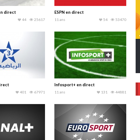
n direct
ESPN en direct
44
25617
11 ans
54
53470
irect
Infosport+ en direct
401
67971
11 ans
131
44881