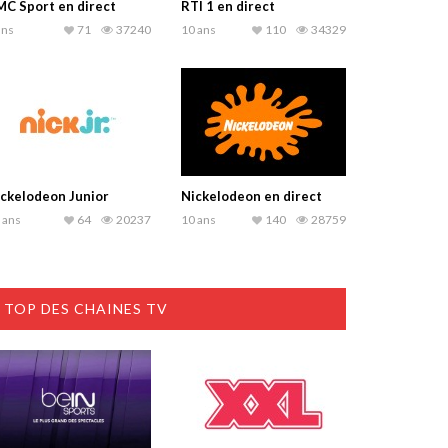
C Sport en direct
RTI 1 en direct
ans
71
37240
10 ans
110
34329
ckelodeon Junior
Nickelodeon en direct
 ans
64
20237
10 ans
140
28759
TOP DES CHAINES TV