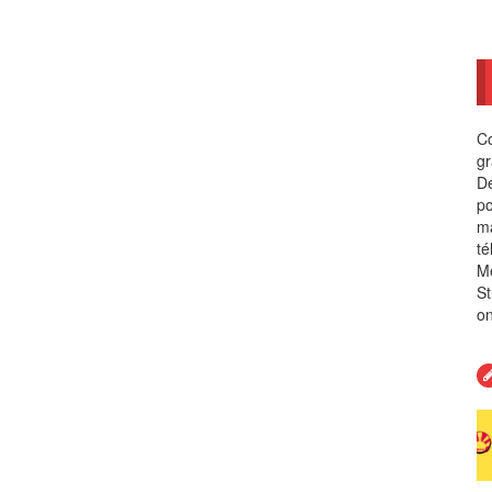
Co
gr
Dé
po
ma
té
Me
St
on