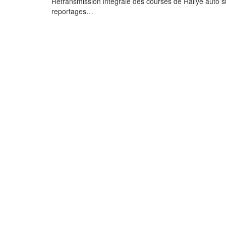
Retransmission intégrale des courses de Rallye auto su
reportages…