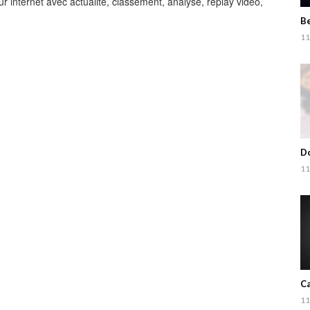
r internet avec actualité, classement, analyse, replay vidéo,
Be
11
Do
11
Ca
11