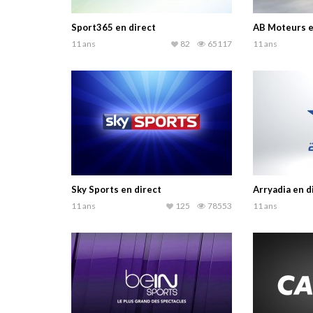
Sport365 en direct
AB Moteurs e
11 ans
82
65117
11 ans
Sky Sports en direct
Arryadia en d
11 ans
125
78553
11 ans