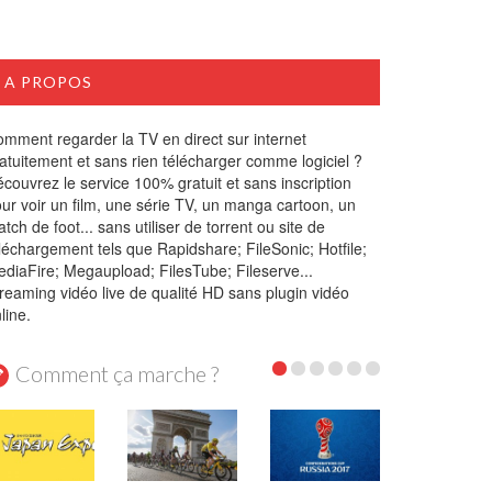
A PROPOS
mment regarder la TV en direct sur internet
atuitement et sans rien télécharger comme logiciel ?
couvrez le service 100% gratuit et sans inscription
ur voir un film, une série TV, un manga cartoon, un
tch de foot... sans utiliser de torrent ou site de
léchargement tels que Rapidshare; FileSonic; Hotfile;
diaFire; Megaupload; FilesTube; Fileserve...
reaming vidéo live de qualité HD sans plugin vidéo
line.
Comment ça marche ?