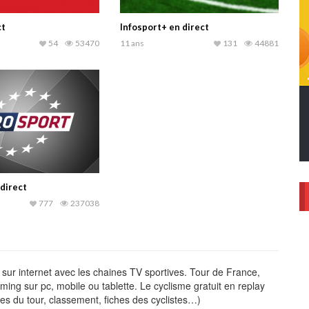
ct
Infosport+ en direct
54
53470
11 ans
131
44881
direct
777
237038
 sur internet avec les chaines TV sportives. Tour de France,
ing sur pc, mobile ou tablette. Le cyclisme gratuit en replay
apes du tour, classement, fiches des cyclistes…)