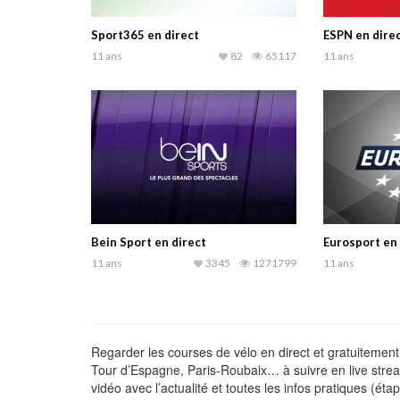
Sport365 en direct
ESPN en dire
11 ans
82
65117
11 ans
Bein Sport en direct
Eurosport en 
11 ans
3345
1271799
11 ans
Regarder les courses de vélo en direct et gratuitement
Tour d’Espagne, Paris-Roubaix… à suivre en live stream
vidéo avec l’actualité et toutes les infos pratiques (ét