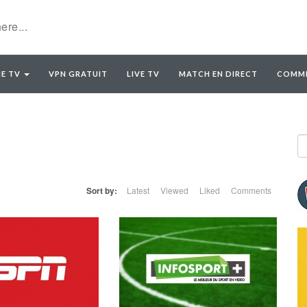
E TV
VPN GRATUIT
LIVE TV
MATCH EN DIRECT
COMME
Sort by:
Latest
Viewed
Liked
Comments