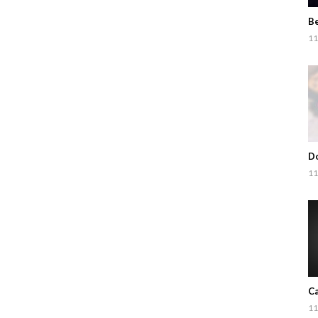
Be
11
Do
11
Ca
11