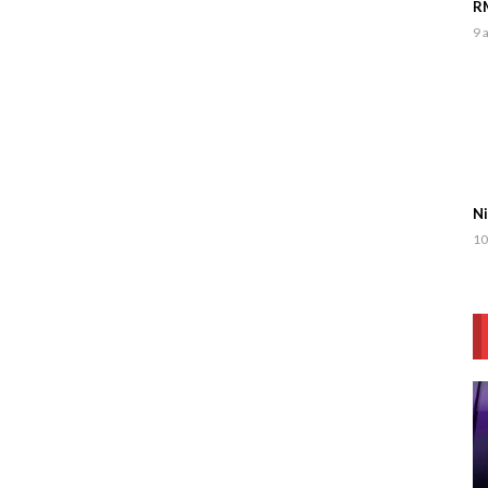
RM
9 
Ni
10