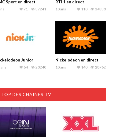
C Sport en direct
RTI 1 en direct
ans
71
37241
10 ans
110
34330
ckelodeon Junior
Nickelodeon en direct
 ans
64
20240
10 ans
140
28762
TOP DES CHAINES TV