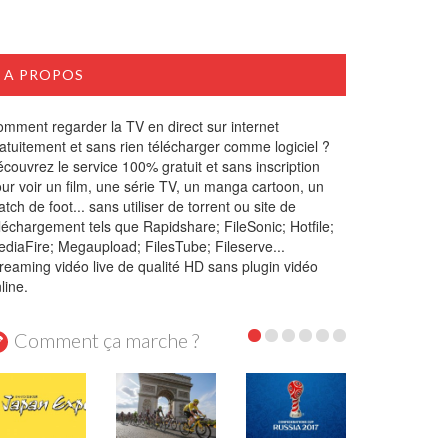
A PROPOS
mment regarder la TV en direct sur internet
atuitement et sans rien télécharger comme logiciel ?
couvrez le service 100% gratuit et sans inscription
ur voir un film, une série TV, un manga cartoon, un
tch de foot... sans utiliser de torrent ou site de
léchargement tels que Rapidshare; FileSonic; Hotfile;
diaFire; Megaupload; FilesTube; Fileserve...
reaming vidéo live de qualité HD sans plugin vidéo
line.
Comment ça marche ?