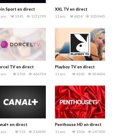
in Sport en direct
XXL TV en direct
 ans
3345
1271799
11 ans
6854
1050445
rcel TV en direct
Playboy TV en direct
 ans
3705
466734
11 ans
4243
454436
nal+ en direct
Penthouse HD en direct
 ans
513
314645
11 ans
1506
247400