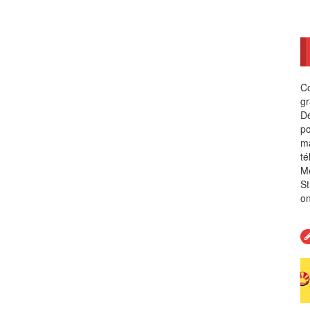
Co
gr
Dé
po
ma
té
Me
St
on