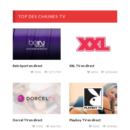
TOP DES CHAINES TV
Bein Sport en direct
XXL TV en direct
3345
1271799
6854
1050443
Dorcel TV en direct
Playboy TV en direct
3705
466733
4243
454436