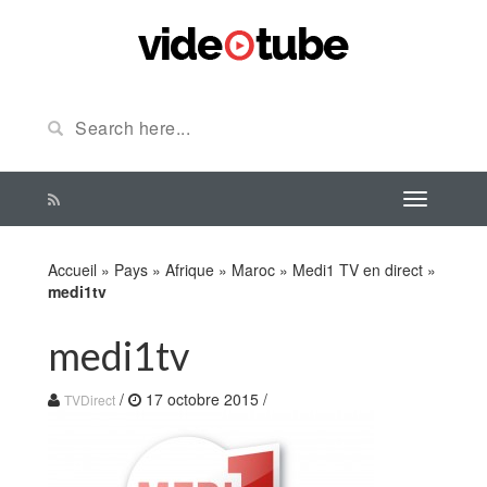
Accueil
»
Pays
»
Afrique
»
Maroc
»
Medi1 TV en direct
»
medi1tv
medi1tv
/
17 octobre 2015
/
TVDirect