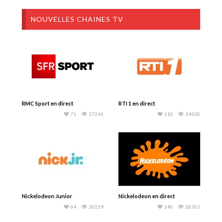
NOUVELLES CHAINES TV
RMC Sport en direct
RTI 1 en direct
71
37241
110
34330
Nickelodeon Junior
Nickelodeon en direct
64
20239
140
28761