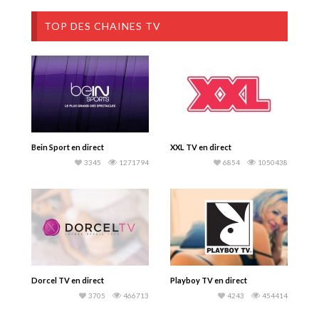
TOP DES CHAINES TV
Bein Sport en direct
XXL TV en direct
3345
1271794
6854
1050438
Dorcel TV en direct
Playboy TV en direct
3705
466713
4243
454414