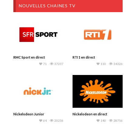
NOUVELLES CHAINES TV
RMC Sport en direct
RTI 1 en direct
71
37237
110
34326
Nickelodeon Junior
Nickelodeon en direct
64
20236
140
28756