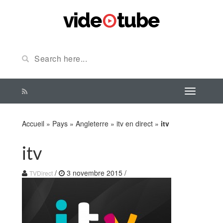
Accueil
»
Pays
»
Angleterre
»
itv en direct
»
itv
itv
/
3 novembre 2015
/
TVDirect