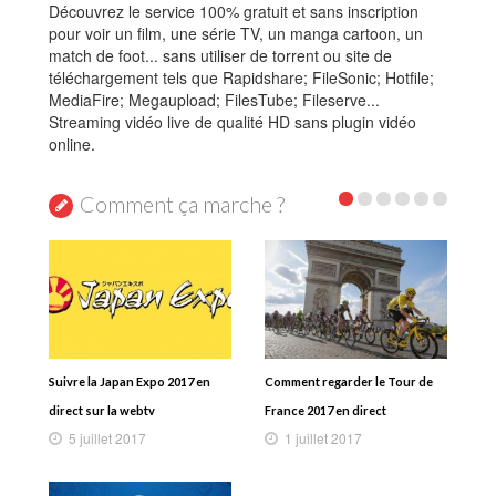
Découvrez le service 100% gratuit et sans inscription
pour voir un film, une série TV, un manga cartoon, un
match de foot... sans utiliser de torrent ou site de
téléchargement tels que Rapidshare; FileSonic; Hotfile;
MediaFire; Megaupload; FilesTube; Fileserve...
Streaming vidéo live de qualité HD sans plugin vidéo
online.
Comment ça marche ?
Suivre la Japan Expo 2017 en
Comment regarder le Tour de
direct sur la webtv
France 2017 en direct
5 juillet 2017
1 juillet 2017