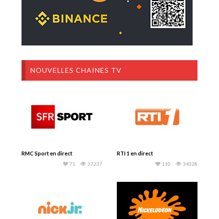
NOUVELLES CHAINES TV
RMC Sport en direct
RTI 1 en direct
71
37237
110
34328