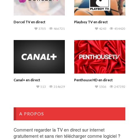
Dorcel TV en direct
Playboy TV en direct
3705
466721
4243
454420
Canal+ en direct
Penthouse HD en direct
513
314629
1506
247392
A PROPOS
Comment regarder la TV en direct sur internet
gratuitement et sans rien télécharger comme logiciel ?