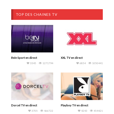
TOP DES CHAINES TV
Bein Sport en direct
XXL TV en direct
3345
1271794
6854
1050441
Dorcel TV en direct
Playboy TV en direct
3705
466722
4243
454421