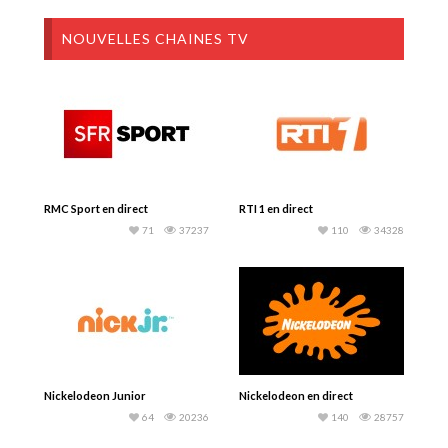
NOUVELLES CHAINES TV
RMC Sport en direct
RTI 1 en direct
71
37237
110
34328
Nickelodeon Junior
Nickelodeon en direct
64
20236
140
28757