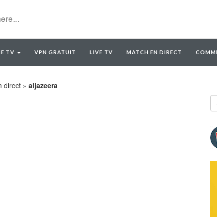
E TV
VPN GRATUIT
LIVE TV
MATCH EN DIRECT
COMME
 direct
»
aljazeera