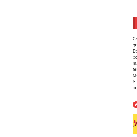
Co
gr
Dé
po
ma
té
Me
St
on