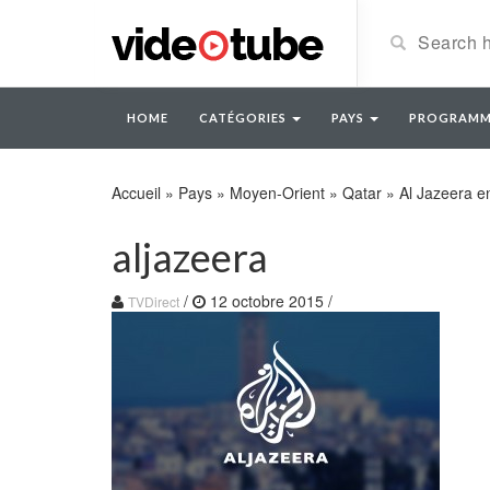
HOME
CATÉGORIES
PAYS
PROGRAMM
Accueil
»
Pays
»
Moyen-Orient
»
Qatar
»
Al Jazeera en
aljazeera
/
12 octobre 2015
/
TVDirect