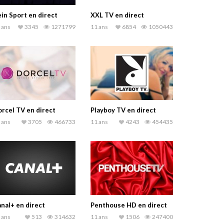
in Sport en direct
XXL TV en direct
 ans
3345
1271799
11 ans
6854
1050443
rcel TV en direct
Playboy TV en direct
 ans
3705
466733
11 ans
4243
454435
nal+ en direct
Penthouse HD en direct
 ans
513
314632
11 ans
1506
247400