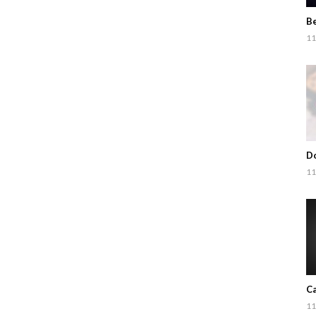
Be
11
Do
11
Ca
11