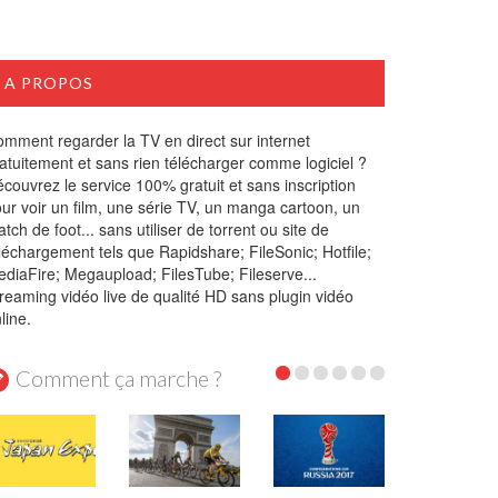
A PROPOS
mment regarder la TV en direct sur internet
atuitement et sans rien télécharger comme logiciel ?
couvrez le service 100% gratuit et sans inscription
ur voir un film, une série TV, un manga cartoon, un
tch de foot... sans utiliser de torrent ou site de
léchargement tels que Rapidshare; FileSonic; Hotfile;
diaFire; Megaupload; FilesTube; Fileserve...
reaming vidéo live de qualité HD sans plugin vidéo
line.
Comment ça marche ?