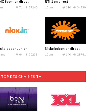
C Sport en direct
RTI 1 en direct
ans
71
37240
10 ans
110
34330
ckelodeon Junior
Nickelodeon en direct
 ans
64
20238
10 ans
140
28761
TOP DES CHAINES TV