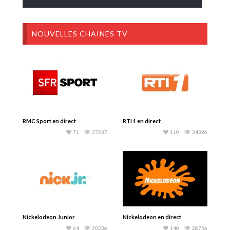
NOUVELLES CHAINES TV
RMC Sport en direct
RTI 1 en direct
71
37237
110
34326
Nickelodeon Junior
Nickelodeon en direct
64
20236
140
28756