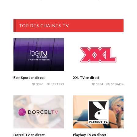
TOP DES CHAINES TV
Bein Sport en direct
XXL TV en direct
3345
1271793
6854
1050434
Dorcel TV en direct
Playboy TV en direct