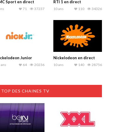
C Sport en direct
RTI 1 en direct
ans
71
37237
10 ans
110
34326
ckelodeon Junior
Nickelodeon en direct
 ans
64
20236
10 ans
140
28756
TOP DES CHAINES TV