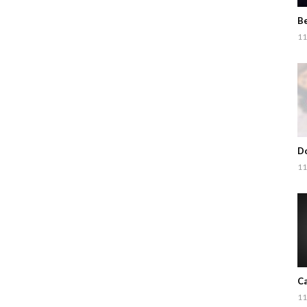
Be
11
Do
11
Ca
11