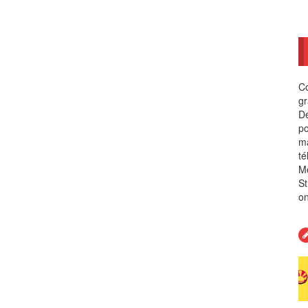
Co
gr
Dé
po
ma
té
Me
St
on