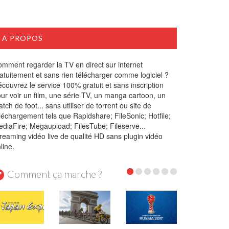
A PROPOS
mment regarder la TV en direct sur internet
atuitement et sans rien télécharger comme logiciel ?
couvrez le service 100% gratuit et sans inscription
ur voir un film, une série TV, un manga cartoon, un
tch de foot... sans utiliser de torrent ou site de
léchargement tels que Rapidshare; FileSonic; Hotfile;
diaFire; Megaupload; FilesTube; Fileserve...
reaming vidéo live de qualité HD sans plugin vidéo
line.
Comment ça marche ?