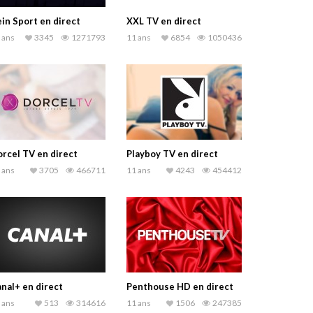
in Sport en direct
XXL TV en direct
 ans
3345
1271793
11 ans
6854
1050436
rcel TV en direct
Playboy TV en direct
 ans
3705
466711
11 ans
4243
454412
nal+ en direct
Penthouse HD en direct
 ans
513
314616
11 ans
1506
247385