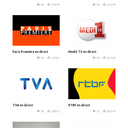
50
27899
45
13599
Paris Première en direct
Medi1 TV en direct
44
19587
44
20558
TVA en direct
RTBF en direct
38
33853
36
38274