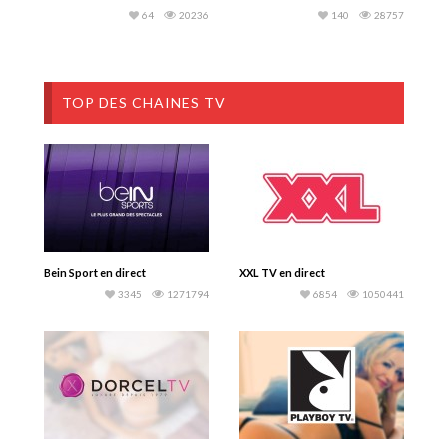
64
20236
140
28757
TOP DES CHAINES TV
Bein Sport en direct
XXL TV en direct
3345
1271794
6854
1050441