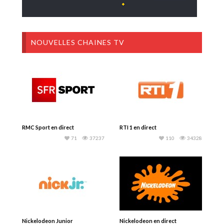
NOUVELLES CHAINES TV
RMC Sport en direct
RTI 1 en direct
71
37237
110
34328
Nickelodeon Junior
Nickelodeon en direct