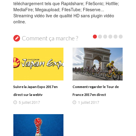
téléchargement tels que Rapidshare; FileSonic; Hotfile;
MediaFire; Megaupload; FilesTube; Fileserve...
Streaming vidéo live de qualité HD sans plugin vidéo
online.
Comment ça marche ?
Suivre la Japan Expo 2017 en
Comment regarder le Tour de
direct sur la webtv
France 2017 en direct
5 juillet 2017
1 juillet 2017