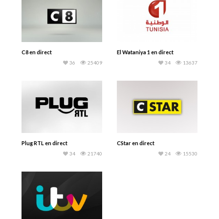
C8 en direct
El Wataniya 1 en direct
36
25409
34
13637
Plug RTL en direct
CStar en direct
34
21740
24
15530