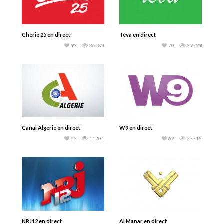
Chérie 25 en direct
Téva en direct
93
36184
70
39699
Canal Algérie en direct
W9 en direct
63
11201
62
27718
NRJ12 en direct
Al Manar en direct