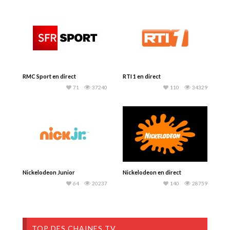
RMC Sport en direct
RTI 1 en direct
71
37240
110
34329
Nickelodeon Junior
Nickelodeon en direct
64
20237
140
28759
TOP DES CHAINES TV