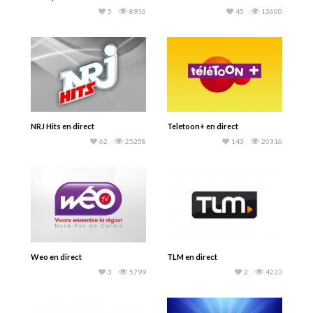
5
8910
45
13600
NRJ Hits en direct
Teletoon+ en direct
62
25258
143
20316
Weo en direct
TLM en direct
3
5799
2
4233