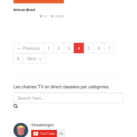
Arte en direct
15
19069
← Previous
1
2
3
4
5
6
7
8
Next →
Les chaines TV en direct classées par catégories.