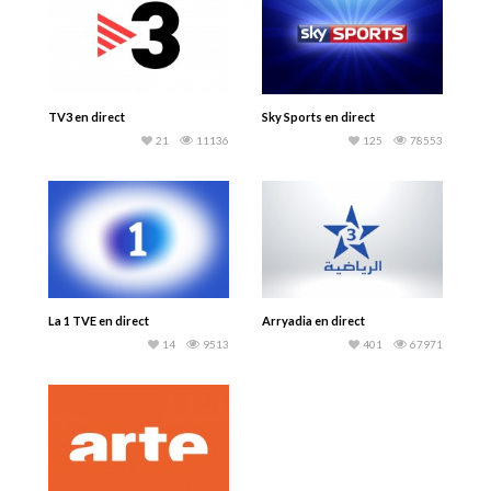
TV3 en direct
Sky Sports en direct
21
11136
125
78553
La 1 TVE en direct
Arryadia en direct
14
9513
401
67971