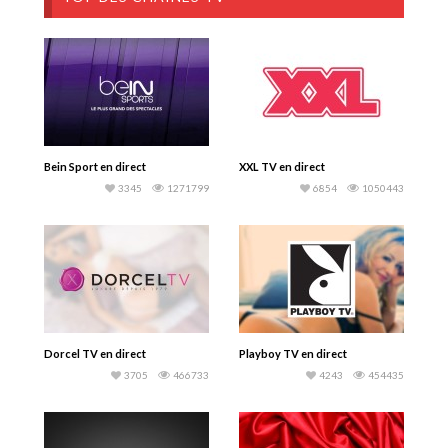
Bein Sport en direct
XXL TV en direct
3345
1271799
6854
1050443
Dorcel TV en direct
Playboy TV en direct
3705
466733
4243
454435