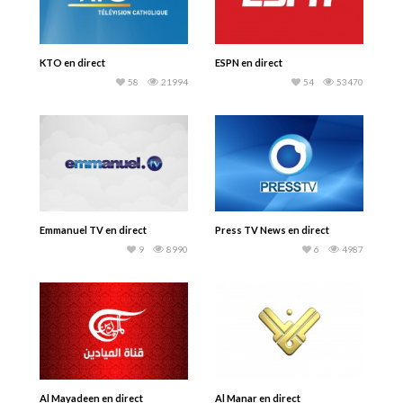
KTO en direct
ESPN en direct
58
21994
54
53470
Emmanuel TV en direct
Press TV News en direct
9
8990
6
4987
Al Mayadeen en direct
Al Manar en direct